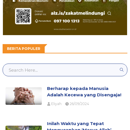
BERITA POPULER
Berharap kepada Manusia
Adalah Kecewa yang Disengaja!
Eliyah
26/09/2024
Inilah Waktu yang Tepat
Mengucapkan ‘Masya Allah’,