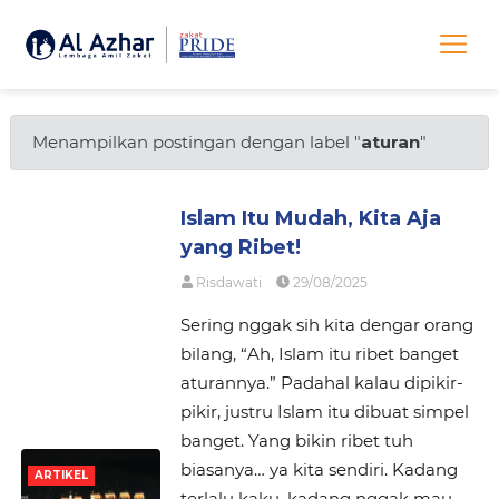
Menampilkan postingan dengan label "
aturan
"
Islam Itu Mudah, Kita Aja
yang Ribet!
Risdawati
29/08/2025
Sering nggak sih kita dengar orang
bilang, “Ah, Islam itu ribet banget
aturannya.” Padahal kalau dipikir-
pikir, justru Islam itu dibuat simpel
banget. Yang bikin ribet tuh
biasanya… ya kita sendiri. Kadang
ARTIKEL
terlalu kaku, kadang nggak mau