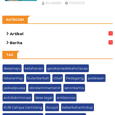
Siti Adidah
07/12/2023
KATEGORI
Artikel
13
01
Berita
15
63
TAG
desamaju
ketahanan
gerakansedekahcilacap
lebaranhaji
bulanberkah
itikaf
Pedagang
pedesaan
jadwalpuasa
obrolanlimamenit
seninkamis
antidiskriminasi
desa tegal
antiboncos
KUB Cahaya Gemilang
ibuojol
keberkahanhidup