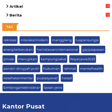
Artikel
13
05
Berita
15
63
TAG
rekreasi
interaksimodern
manggleng
luapansungai
energiterbarukan
harirelawaninternasional
gajipaspasan
privasi
merugikan
kampungzakat
fesyarjawa2023
pendiri diniyyah putri
hukuman
rahmat
mentalhealth
kesehatanmental
puasasyawal
hasad
bimbinganteknisikrar
lawan jenis
Kantor Pusat