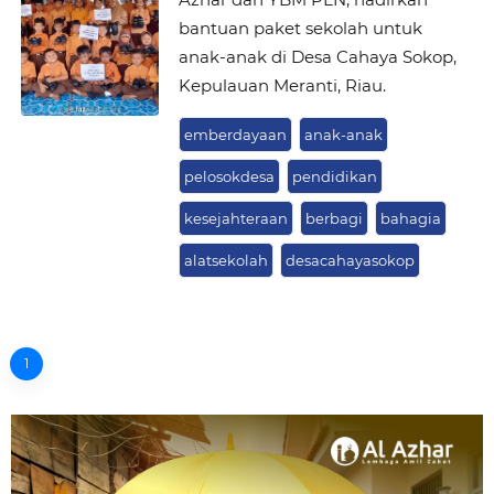
bantuan paket sekolah untuk
anak-anak di Desa Cahaya Sokop,
Kepulauan Meranti, Riau.
emberdayaan
anak-anak
pelosokdesa
pendidikan
kesejahteraan
berbagi
bahagia
alatsekolah
desacahayasokop
1