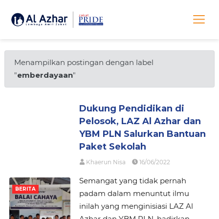
Menampilkan postingan dengan label
"
emberdayaan
"
Dukung Pendidikan di
Pelosok, LAZ Al Azhar dan
YBM PLN Salurkan Bantuan
Paket Sekolah
Khaerun Nisa
16/06/2022
Semangat yang tidak pernah
BERITA
padam dalam menuntut ilmu
inilah yang menginisiasi LAZ Al
Azhar dan YBM PLN, hadirkan