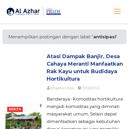
Menampilkan postingan dengan label "
antisipasi
"
Atasi Dampak Banjir, Desa
Cahaya Meranti Manfaatkan
Rak Kayu untuk Budidaya
Hortikultura
Khaerun Nisa
17/06/2022
Bandaraya- Komoditas hortikultura
menjadi komoditas yang diminati
BERITA
masyarakat umum. Selain dapat
dimanfaatkan sebagai kebutuhan
dapur, tanaman ini juga memiliki