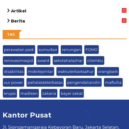
Artikel
13
01
Berita
15
63
TAG
perawatan padi
sumurbor
renungan
FOMO
renovasimasjid
award
sekolahalazhar
cilembu
disabilitas
mobilepintar
waktuterbaiksahur
orangbaik
our power
pahalatakterbatas
pengendaliandiri
maftuha
erupsi
madleen
zakaria
bayar zakat
Kantor Pusat
Jl. Sisingamangaraja Kebayoran Baru, Jakarta Selatan,