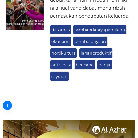
nilai jual yang dapat menambah
pemasukan pendapatan keluarga.
dasamas
ksmbandarayagemilang
ekonomi
pemberdayaan
hortikultura
lahanproduktif
antisipasi
bencana
banjir
sayuran
1