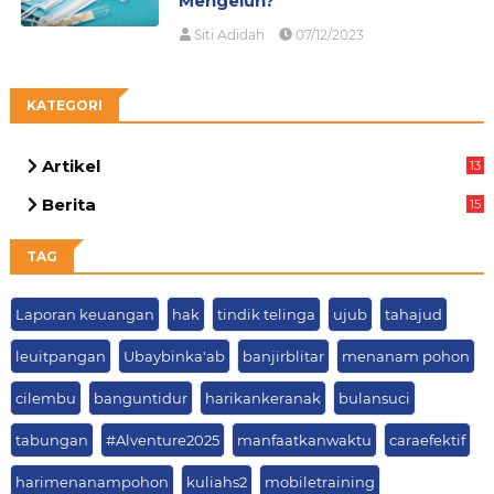
Mengeluh?
Siti Adidah
07/12/2023
KATEGORI
Artikel
13
05
Berita
15
63
TAG
Laporan keuangan
hak
tindik telinga
ujub
tahajud
leuitpangan
Ubaybinka'ab
banjirblitar
menanam pohon
cilembu
banguntidur
harikankeranak
bulansuci
tabungan
#Alventure2025
manfaatkanwaktu
caraefektif
harimenanampohon
kuliahs2
mobiletraining