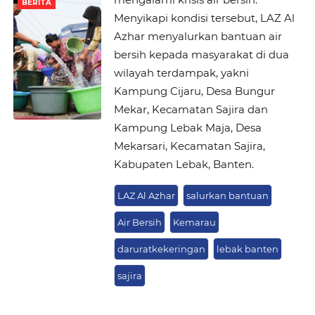
BERITA
Menyikapi kondisi tersebut, LAZ Al
Azhar menyalurkan bantuan air
bersih kepada masyarakat di dua
wilayah terdampak, yakni
Kampung Cijaru, Desa Bungur
Mekar, Kecamatan Sajira dan
Kampung Lebak Maja, Desa
Mekarsari, Kecamatan Sajira,
Kabupaten Lebak, Banten.
LAZ Al Azhar
salurkan bantuan
Air Bersih
Kemarau
daruratkekeringan
lebak banten
sajira