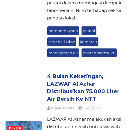
petani dalam memitigasi dampak
fenomena El Nino terhadap sektor
pangan lokal.
pemberdayaan
petani
cegah El Nino
kemarau
manajemen air
poktan sarimukti
4 Bulan Kekeringan,
LAZWAF Al Azhar
Distribusikan 75.000 Liter
Air Bersih Ke NTT
Khaerun Nisa
24/06/2022
LAZWAF Al Azhar melakukan aksi
distribusi air bersih untuk wilayah
BERITA