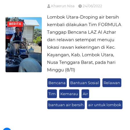
Khaerun Nisa
24/06/2022
Lombok Utara-Droping air bersih
kembali dilakukan Tim FORMULA
BERITA
Tanggap Bencana LAZ Al Azhar
dan relawan setempat menuju
lokasi rawan kekeringan di Kec.
Kayangan, Kab. Lombok Utara,
Nusa Tenggara Barat, pada hari
Minggu (8/11)
Bencana
Bantuan Sosial
Relawan
Tim
Kemarau
Air
bantuan air bersih
air untuk lombok