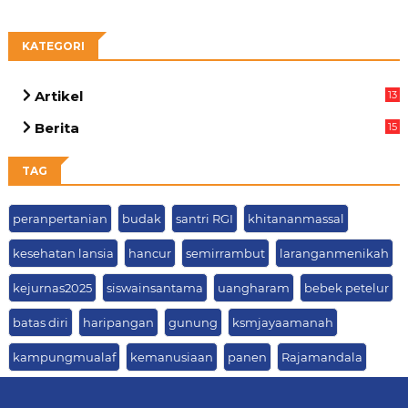
KATEGORI
Artikel
13
01
Berita
15
63
TAG
peranpertanian
budak
santri RGI
khitananmassal
kesehatan lansia
hancur
semirrambut
laranganmenikah
kejurnas2025
siswainsantama
uangharam
bebek petelur
batas diri
haripangan
gunung
ksmjayaamanah
kampungmualaf
kemanusiaan
panen
Rajamandala