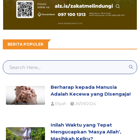
BERITA POPULER
Berharap kepada Manusia
Adalah Kecewa yang Disengaja!
Eliyah
26/09/2024
Inilah Waktu yang Tepat
Mengucapkan ‘Masya Allah’,
Masihkah Keliru?