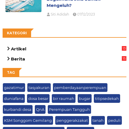
Mengeluh?
Siti Adidah
07/12/2023
KATEGORI
Artikel
13
05
Berita
15
63
TAG
gazatimur
tasyakuran
pemberdayaanperempuan
duniafana
dosa besar
bir raumah
bugar
titipsedekah
kurbandi desa
QnA
Perempuan Tangguh
KSM Songgom Gemilang
penggerakzakat
tanah
peduli