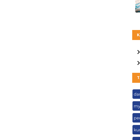
K
T
da
my
pe
ku