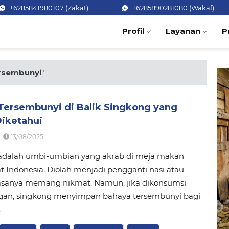
+6285841980107 (Zakat)
+6285890281080 (Wakaf)
Profil
Layanan
P
rsembunyi
"
Tersembunyi di Balik Singkong yang
Diketahui
13/08/2025
adalah umbi-umbian yang akrab di meja makan
 Indonesia. Diolah menjadi pengganti nasi atau
rasanya memang nikmat. Namun, jika dikonsumsi
an, singkong menyimpan bahaya tersembunyi bagi
.