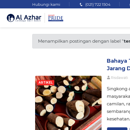
Hubungi kami
(021) 722 1504
Menampilkan postingan dengan label "
te
Bahaya 
Jarang 
Risdawati
ARTIKEL
Singkong 
masyarakat
camilan, 
sembarang
kesehatan