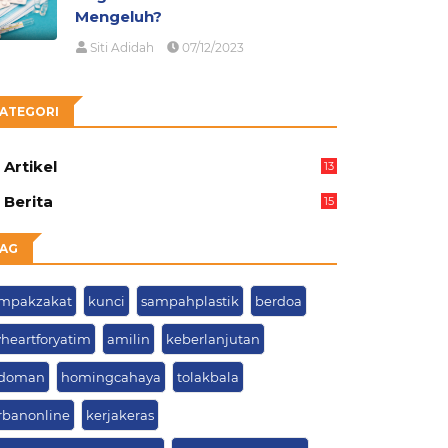
Mengeluh?
Siti Adidah
07/12/2023
ATEGORI
Artikel
13
05
Berita
15
63
AG
mpakzakat
kunci
sampahplastik
berdoa
heartforyatim
amilin
keberlanjutan
doman
homingcahaya
tolakbala
rbanonline
kerjakeras