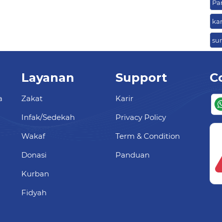
Pa
ka
su
Layanan
Support
C
a
Zakat
Karir
Infak/Sedekah
Privacy Policy
Wakaf
Term & Condition
Donasi
Panduan
Kurban
Fidyah