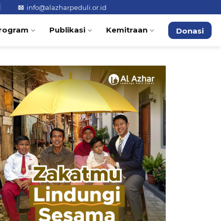
info@alazharpeduli.or.id
rogram
Publikasi
Kemitraan
Donasi