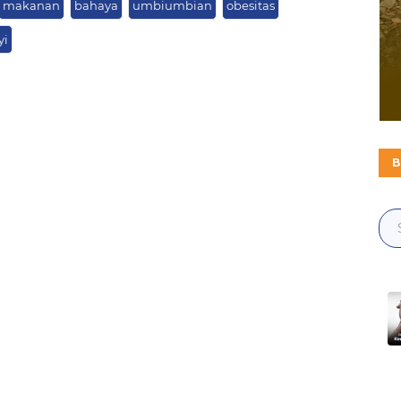
makanan
bahaya
umbiumbian
obesitas
yi
B