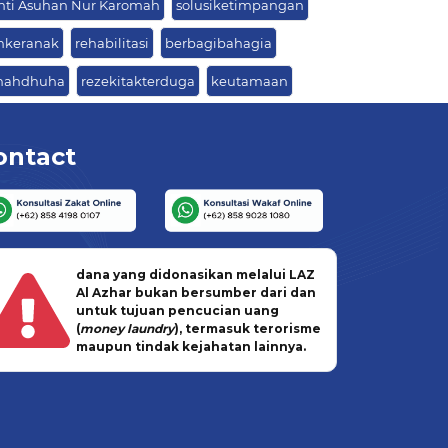
nti Asuhan Nur Karomah
solusiketimpangan
nkeranak
rehabilitasi
berbagibahagia
nahdhuha
rezekitakterduga
keutamaan
ontact
dana yang didonasikan melalui LAZ
Al Azhar bukan bersumber dari dan
untuk tujuan pencucian uang
(
money laundry
), termasuk terorisme
maupun tindak kejahatan lainnya.