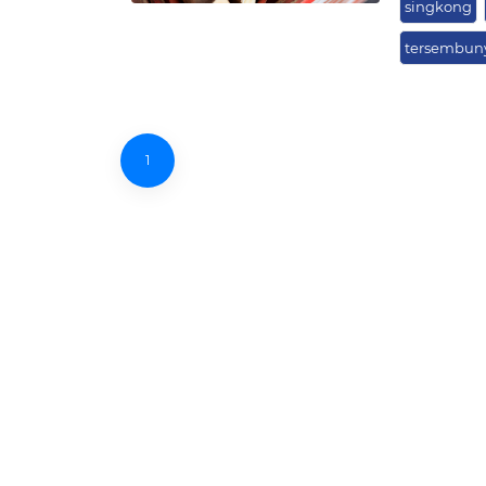
singkong
tersembun
1