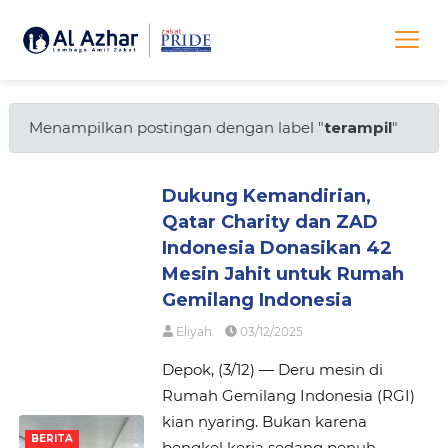
Menampilkan postingan dengan label "
terampil
"
Dukung Kemandirian,
Qatar Charity dan ZAD
Indonesia Donasikan 42
Mesin Jahit untuk Rumah
Gemilang Indonesia
Eliyah
03/12/2025
Depok, (3/12) — Deru mesin di
Rumah Gemilang Indonesia (RGI)
kian nyaring. Bukan karena
BERITA
bengkel kerja sedang penuh,