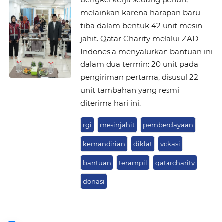
melainkan karena harapan baru
tiba dalam bentuk 42 unit mesin
jahit. Qatar Charity melalui ZAD
Indonesia menyalurkan bantuan ini
dalam dua termin: 20 unit pada
pengiriman pertama, disusul 22
unit tambahan yang resmi
diterima hari ini.
rgi
mesinjahit
pemberdayaan
kemandirian
diklat
vokasi
bantuan
terampil
qatarcharity
donasi