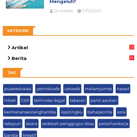
Mengeluh?
Siti Adidah
07/12/2023
KATEGORI
Artikel
13
05
Berita
15
69
TAG
pusatedukasi
yatimduafa
catwalk
malamjumat
hasad
hibah
CSR
terhindar dajjal
lebaran
panti asuhan
keimananseoranghamba
isipiringku
bahasacinta
asra
tabayun
Acara
sedekah penggugur dosa
pelatihankerja
barista
kreatif