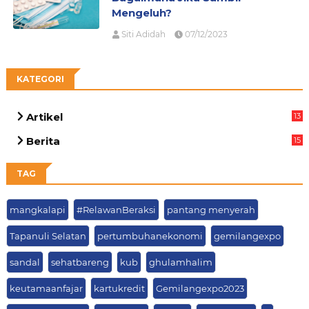
Mengeluh?
Siti Adidah
07/12/2023
KATEGORI
Artikel
13
03
Berita
15
63
TAG
mangkalapi
#RelawanBeraksi
pantang menyerah
Tapanuli Selatan
pertumbuhanekonomi
gemilangexpo
sandal
sehatbareng
kub
ghulamhalim
keutamaanfajar
kartukredit
Gemilangexpo2023