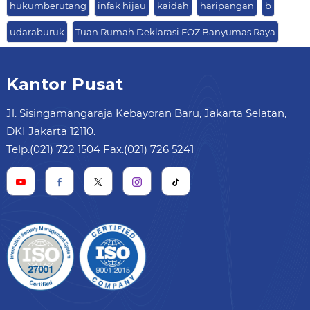
hukumberutang
infak hijau
kaidah
haripangan
b
udaraburuk
Tuan Rumah Deklarasi FOZ Banyumas Raya
Kantor Pusat
Jl. Sisingamangaraja Kebayoran Baru, Jakarta Selatan,
DKI Jakarta 12110.
Telp.(021) 722 1504 Fax.(021) 726 5241