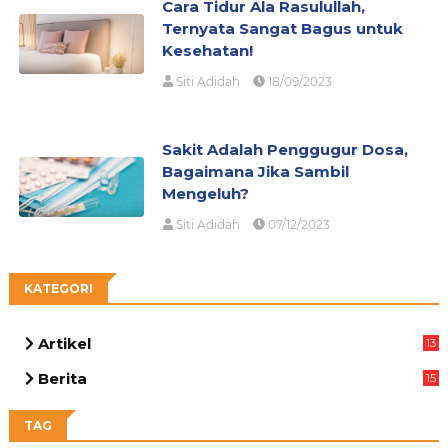
Cara Tidur Ala Rasulullah,
Ternyata Sangat Bagus untuk
Kesehatan!
Siti Adidah
18/09/2023
Sakit Adalah Penggugur Dosa,
Bagaimana Jika Sambil
Mengeluh?
Siti Adidah
07/12/2023
KATEGORI
Artikel
13
05
Berita
15
63
TAG