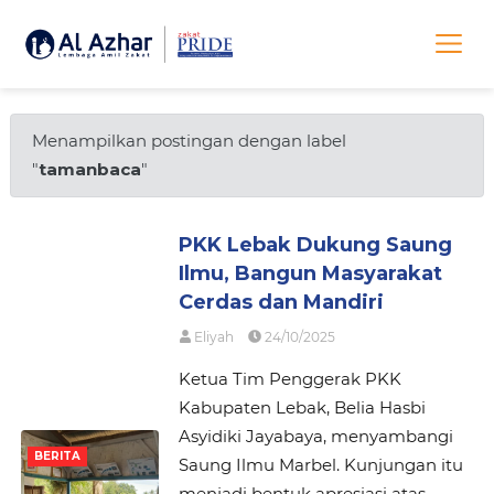
Menampilkan postingan dengan label
"
tamanbaca
"
PKK Lebak Dukung Saung
Ilmu, Bangun Masyarakat
Cerdas dan Mandiri
Eliyah
24/10/2025
Ketua Tim Penggerak PKK
Kabupaten Lebak, Belia Hasbi
Asyidiki Jayabaya, menyambangi
BERITA
Saung Ilmu Marbel. Kunjungan itu
menjadi bentuk apresiasi atas