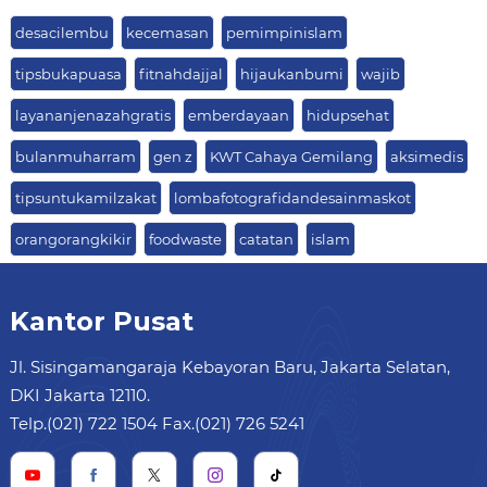
desacilembu
kecemasan
pemimpinislam
tipsbukapuasa
fitnahdajjal
hijaukanbumi
wajib
layananjenazahgratis
emberdayaan
hidupsehat
bulanmuharram
gen z
KWT Cahaya Gemilang
aksimedis
tipsuntukamilzakat
lombafotografidandesainmaskot
orangorangkikir
foodwaste
catatan
islam
Kantor Pusat
Jl. Sisingamangaraja Kebayoran Baru, Jakarta Selatan,
DKI Jakarta 12110.
Telp.(021) 722 1504 Fax.(021) 726 5241