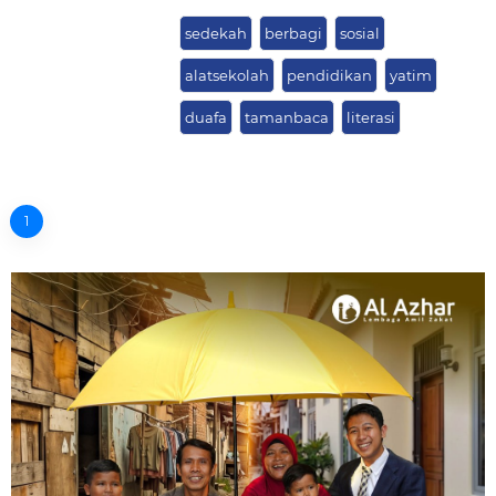
sedekah
berbagi
sosial
alatsekolah
pendidikan
yatim
duafa
tamanbaca
literasi
1