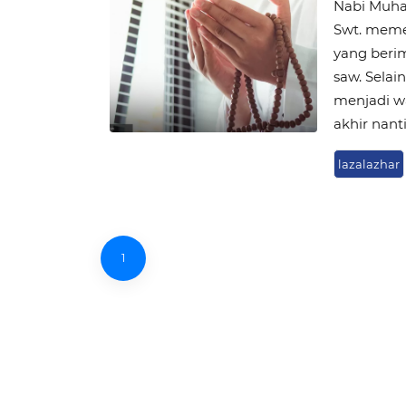
Nabi Muha
Swt. meme
yang berim
saw. Selai
menjadi wa
akhir nanti
lazalazhar
1