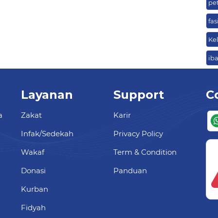
pe
fas
Ke
ib
Layanan
Support
C
a
Zakat
Karir
Infak/Sedekah
Privacy Policy
Wakaf
Term & Condition
Donasi
Panduan
Kurban
Fidyah