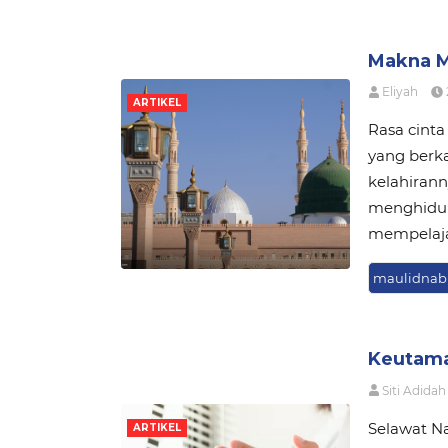
Makna M
Eliyah
ARTIKEL
Rasa cinta
yang berka
kelahirann
menghidup
mempelajar
maulidnab
Keutam
Siti Adidah
Selawat N
ARTIKEL