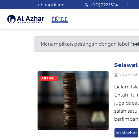
Hubungi kami
(021) 722 1504
Menampilkan postingan dengan label "
se
Selawat 
Siti Adidah
ARTIKEL
Dalam Isla
Entah itu
juga dapa
salah sat
berlimpah
lazalazhar