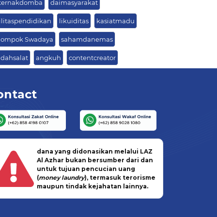
ternakdomba
daimasyarakat
ilitaspendidikan
likuiditas
kasiatmadu
lompok Swadaya
sahamdanemas
adahsalat
angkuh
contentcreator
ontact
dana yang didonasikan melalui LAZ
Al Azhar bukan bersumber dari dan
untuk tujuan pencucian uang
(
money laundry
), termasuk terorisme
maupun tindak kejahatan lainnya.