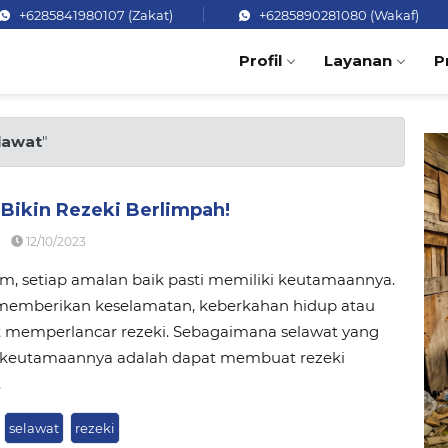
+6285841980107 (Zakat)
+6285890281080 (Wakaf)
Profil
Layanan
P
lawat
"
Bikin Rezeki Berlimpah!
12/10/2023
m, setiap amalan baik pasti memiliki keutamaannya.
 memberikan keselamatan, keberkahan hidup atau
t memperlancar rezeki. Sebagaimana selawat yang
u keutamaannya adalah dapat membuat rezeki
.
selawat
rezeki