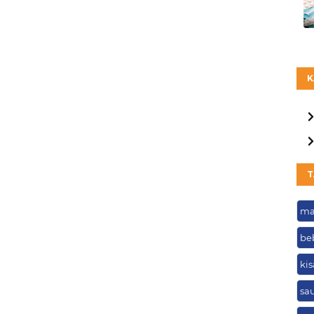
K
T
ma
be
kis
sa