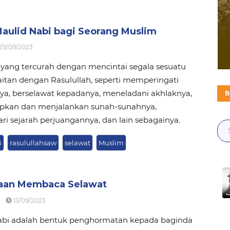
aulid Nabi bagi Seorang Muslim
29/09/2023
 yang tercurah dengan mencintai segala sesuatu
itan dengan Rasulullah, seperti memperingati
ya, berselawat kepadanya, meneladani akhlaknya,
B
kan dan menjalankan sunah-sunahnya,
i sejarah perjuangannya, dan lain sebagainya.
i
rasulullahsaw
selawat
Muslim
aan Membaca Selawat
13/09/2023
abi adalah bentuk penghormatan kepada baginda