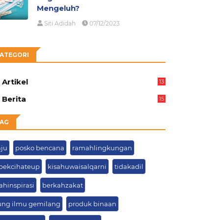
Mengeluh?
Siti Adidah
07/12/2023
ATEGORI
Artikel
13
03
Berita
15
63
AG
ju
posko bencana
ramahlingkungan
bekcihateup
kisahuwaisalqarni
tidakadil
ahinspirasi
berkahzakat
ung ilmu gemilang
produk binaan