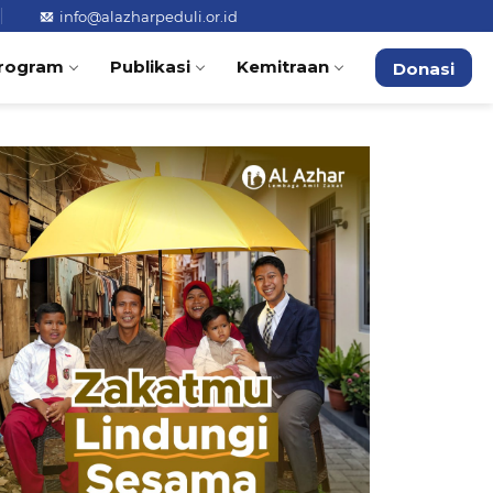
info@alazharpeduli.or.id
rogram
Publikasi
Kemitraan
Donasi