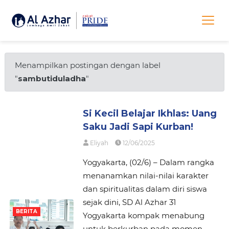
Menampilkan postingan dengan label
"
sambutiduladha
"
Si Kecil Belajar Ikhlas: Uang
Saku Jadi Sapi Kurban!
Eliyah
12/06/2025
Yogyakarta, (02/6) – Dalam rangka
menanamkan nilai-nilai karakter
dan spiritualitas dalam diri siswa
sejak dini, SD Al Azhar 31
BERITA
Yogyakarta kompak menabung
untuk berkurban pada momen