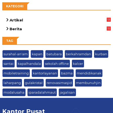
KATEGORI
Artikel
13
05
Berita
15
63
TAG
surahal-an'am
kapan
batubara
berkahramdan
kurban
santai
kapalhandala
sekolah offline
kalcer
mobiletraining
kantorlayanan
bazma
mendidikanak
laharpang
gulakristal
renovasimasjid
membunuhjin
modalusaha
iparadalahmaut
jagalisan
Kantor Pusat