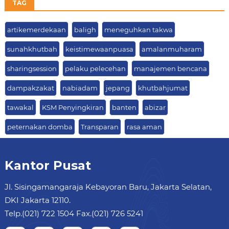
TAG
artikemerdekaan
baligh
meneguhkan takwa
sunahkhutbah
keistimewaanpuasa
amalanmuharam
sharingsession
pelaku pelecehan
manajemen bencana
dampakzakat
nabiadam
jepang
khutbahjumat
tawakal
KSM Penyingkiran
banten
abizar
peternakan domba
Transparan
rasa aman
Kantor Pusat
Jl. Sisingamangaraja Kebayoran Baru, Jakarta Selatan,
DKI Jakarta 12110.
Telp.(021) 722 1504 Fax.(021) 726 5241