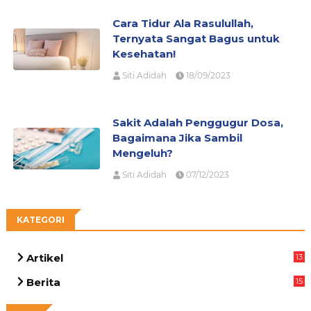
Cara Tidur Ala Rasulullah,
Ternyata Sangat Bagus untuk
Kesehatan!
Siti Adidah
18/09/2023
Sakit Adalah Penggugur Dosa,
Bagaimana Jika Sambil
Mengeluh?
Siti Adidah
07/12/2023
KATEGORI
Artikel
13
03
Berita
15
63