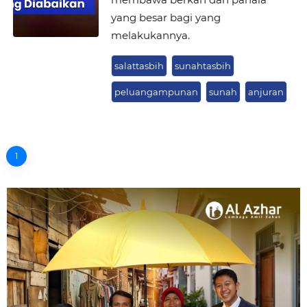
yang besar bagi yang
melakukannya.
salattasbih
sunahtasbih
peluangampunan
sunah
anjuran
1