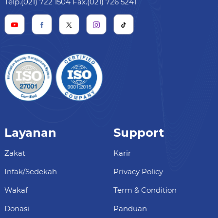
Telp.(021) 722 1504 Fax.(021) 726 5241
Layanan
Support
Zakat
Karir
Infak/Sedekah
Privacy Policy
Wakaf
Term & Condition
Donasi
Panduan