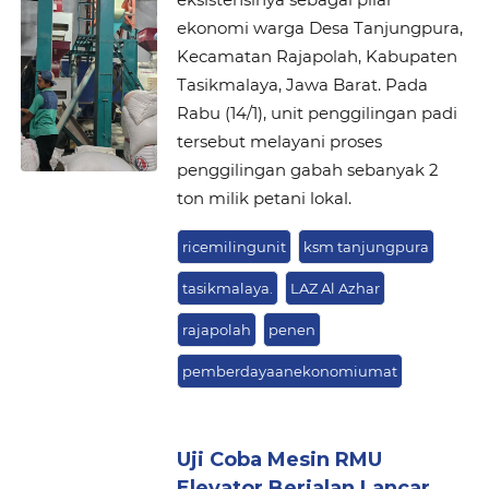
ekonomi warga Desa Tanjungpura,
Kecamatan Rajapolah, Kabupaten
Tasikmalaya, Jawa Barat. Pada
Rabu (14/1), unit penggilingan padi
tersebut melayani proses
penggilingan gabah sebanyak 2
ton milik petani lokal.
ricemilingunit
ksm tanjungpura
tasikmalaya.
LAZ Al Azhar
rajapolah
penen
pemberdayaanekonomiumat
Uji Coba Mesin RMU
Elevator Berjalan Lancar,