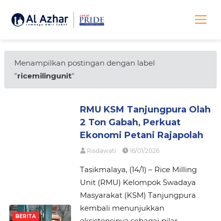
Menampilkan postingan dengan label
"
ricemilingunit
"
RMU KSM Tanjungpura Olah
2 Ton Gabah, Perkuat
Ekonomi Petani Rajapolah
Risdawati
16/01/2026
Tasikmalaya, (14/1) – Rice Milling
Unit (RMU) Kelompok Swadaya
Masyarakat (KSM) Tanjungpura
kembali menunjukkan
BERITA
eksistensinya sebagai pilar