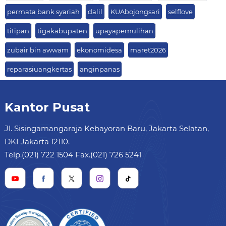
permata bank syariah
dalil
KUAbojongsari
selflove
titipan
tigakabupaten
upayapemulihan
zubair bin awwam
ekonomidesa
maret2026
reparasiuangkertas
anginpanas
Kantor Pusat
Jl. Sisingamangaraja Kebayoran Baru, Jakarta Selatan,
DKI Jakarta 12110.
Telp.(021) 722 1504 Fax.(021) 726 5241