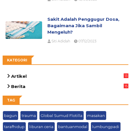
Sakit Adalah Penggugur Dosa,
Bagaimana Jika Sambil
Mengeluh?
Siti Adidah
07/12/2023
KATEGORI
Artikel
13
03
Berita
15
63
TAG
bagun
trauma
Global Sumud Flotilla
masakan
tarafhidup
liburan ceria
bantuanmodal
lumbungpadi