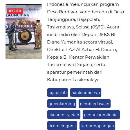
Indonesia meluncurkan program
Desa Berdikari yang berada di Desa
BERITA
Tanjungpura, Rajapolah,
Tasikmalaya, Selasa (05/10). Acara
ini dihadiri oleh Deputi DEKS BI
Diana Yumanita secara virtual,
Direktur LAZ Al Azhar H. Daram,
Kepala BI Kantor Perwakilan
Tasikmalaya Darjana, serta
aparatur pemerintah dari
Kabupaten Tasikmalaya.
rajapolah
bankindonesia
greenfarming
pemberdayaan
ekonomisyariah
pertanianmilenial
ricemilingunit
lumbungpangan