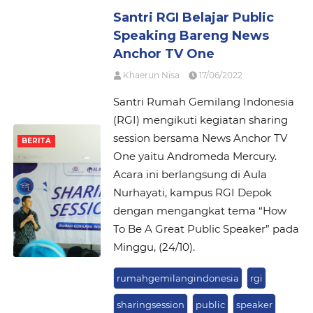
Santri RGI Belajar Public
Speaking Bareng News
Anchor TV One
Khaerun Nisa
17/06/2022
Santri Rumah Gemilang Indonesia
(RGI) mengikuti kegiatan sharing
session bersama News Anchor TV
BERITA
One yaitu Andromeda Mercury.
Acara ini berlangsung di Aula
Nurhayati, kampus RGI Depok
dengan mengangkat tema “How
To Be A Great Public Speaker” pada
Minggu, (24/10).
rumahgemilangindonesia
rgi
sharingsession
public
speaker