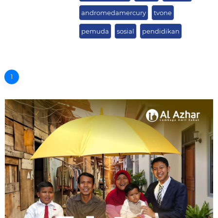
andromedamercury
tvone
pemuda
sosial
pendidikan
1