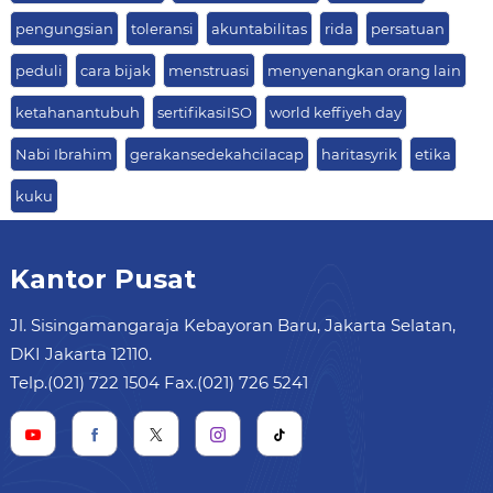
pengungsian
toleransi
akuntabilitas
rida
persatuan
peduli
cara bijak
menstruasi
menyenangkan orang lain
ketahanantubuh
sertifikasiISO
world keffiyeh day
Nabi Ibrahim
gerakansedekahcilacap
haritasyrik
etika
kuku
Kantor Pusat
Jl. Sisingamangaraja Kebayoran Baru, Jakarta Selatan,
DKI Jakarta 12110.
Telp.(021) 722 1504 Fax.(021) 726 5241