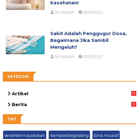
Kesehatan!
Siti Adidah
18/09/2023
Sakit Adalah Penggugur Dosa,
Bagaimana Jika Sambil
Mengeluh?
Siti Adidah
07/12/2023
KATEGORI
Artikel
13
05
Berita
15
63
TAG
serahterimajabatan
dampakbegadang
bina mualaf