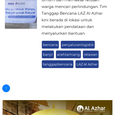
warga mencari perlindungan. Tim
Tanggap Bencana LAZ Al Azhar
kini berada di lokasi untuk
melakukan pendataan dan
menyalurkan bantuan.
bencana
penyaluranlogistik
banjir
acehtamiang
relawan
tanggapbencana
LAZ Al Azhar
1