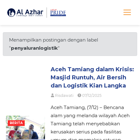
Menampilkan postingan dengan label
"
penyaluranlogistik
"
Aceh Tamiang dalam Krisis:
Masjid Runtuh, Air Bersih
dan Logistik Kian Langka
Risdawati
07/12/2025
Aceh Tamiang, (7/12) – Bencana
alam yang melanda wilayah Aceh
Tamiang telah menyebabkan
BERITA
kerusakan serius pada fasilitas
umum dan memaksa ratusan