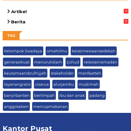
Artikel
13
05
Berita
15
63
TAG
Kelompok Swadaya
omahilmu
keistimewaansedekah
generasikuat
menurutislam
zuhud
relawanramadan
keutamaandzulhijjah
stakeholder
manfaatteh
layanangratis
cisarua
alurjambu
muslimah
banjirbanten
berlimpah
ibu dan anak
padang
anggotaksm
meniupmakanan
Kantor Pusat