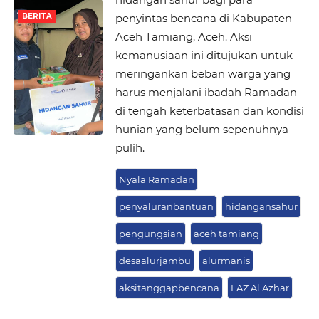
penyintas bencana di Kabupaten
BERITA
Aceh Tamiang, Aceh. Aksi
kemanusiaan ini ditujukan untuk
meringankan beban warga yang
harus menjalani ibadah Ramadan
di tengah keterbatasan dan kondisi
hunian yang belum sepenuhnya
pulih.
Nyala Ramadan
penyaluranbantuan
hidangansahur
pengungsian
aceh tamiang
desaalurjambu
alurmanis
aksitanggapbencana
LAZ Al Azhar