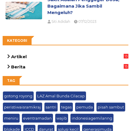
Bagaimana Jika Sambil
Mengeluh?
Siti Adidah
07/12/2023
KATEGORI
Artikel
13
05
Berita
15
69
TAG
gotong royong
LAZ Amal Bunda Cilacap
peristiwaisramikraj
santri
tegas
pemuda
pisah sambut
meniru
eventramadan
wajib
indonesiagemilanng
blokade
ICCD
darurat
solusi kecil
generasimuda