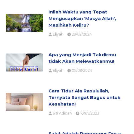
Inilah Waktu yang Tepat
Mengucapkan ‘Masya Allah’,
Masihkah Keliru?
Eliyah
29/02/2024
Apa yang Menjadi Takdirmu
tidak Akan Melewatkanmu!
Eliyah
05/09/2024
Cara Tidur Ala Rasulullah,
Ternyata Sangat Bagus untuk
Kesehatan!
Siti Adidah
18/09/2023
Sakit Adalah Penggugur Dosa,