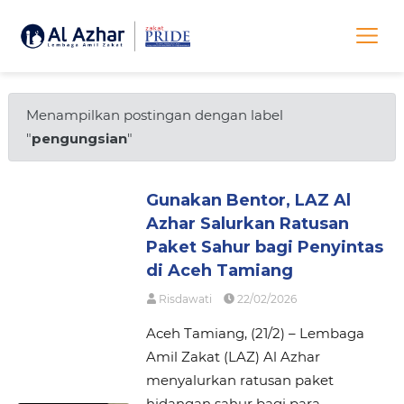
Menampilkan postingan dengan label
"
pengungsian
"
Gunakan Bentor, LAZ Al
Azhar Salurkan Ratusan
Paket Sahur bagi Penyintas
di Aceh Tamiang
Risdawati
22/02/2026
Aceh Tamiang, (21/2) – Lembaga
Amil Zakat (LAZ) Al Azhar
menyalurkan ratusan paket
hidangan sahur bagi para