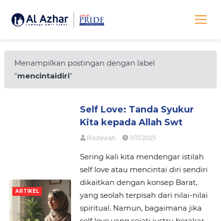
Menampilkan postingan dengan label
"
mencintaidiri
"
Self Love: Tanda Syukur
Kita kepada Allah Swt
Risdawati
11/11/2025
Sering kali kita mendengar istilah
self love atau mencintai diri sendiri
dikaitkan dengan konsep Barat,
ARTIKEL
yang seolah terpisah dari nilai-nilai
spiritual. Namun, bagaimana jika
self love yang sejati justru berakar