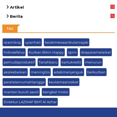
Artikel
13
05
Berita
15
63
TAG
isramikraj
ujianhati
keistimewaanbulanrajab
hidrosefalus
Kurban Bikin Happy
opini
doaparamalaikat
pemudaproduktif
Tanahbaru
kartukredit
menurun
aksikebaikan
meningitis
adabmenjenguk
berkurban
peralatanrumahtangga
keutamaanzakat
mantan buruh sawit
bengkel motor
Direktur LAZWAF BMT Al Azhar