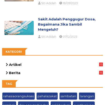
Siti Adidah
18/09/2023
Sakit Adalah Penggugur Dosa,
Bagaimana Jika Sambil
Mengeluh?
Siti Adidah
07/12/2023
KATEGORI
Artikel
13
05
Berita
15
63
TAG
rahasiaorangsukses
pahalazakat
sambatan
larangan