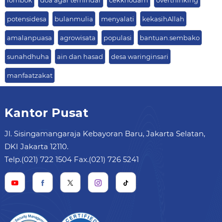
lombok
doa agar terhindar
cekkhodam
overthinking
potensidesa
bulanmulia
menyalati
kekasihAllah
amalanpuasa
agrowisata
populasi
bantuan.sembako
sunahdhuha
ain dan hasad
desa waringinsari
manfaatzakat
Kantor Pusat
Jl. Sisingamangaraja Kebayoran Baru, Jakarta Selatan,
DKI Jakarta 12110.
Telp.(021) 722 1504 Fax.(021) 726 5241