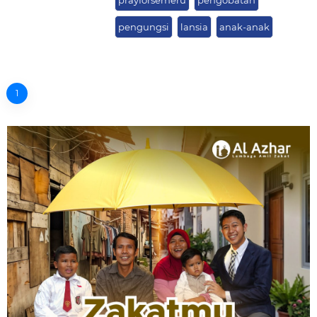
prayforsemeru
pengobatan
pengungsi
lansia
anak-anak
1