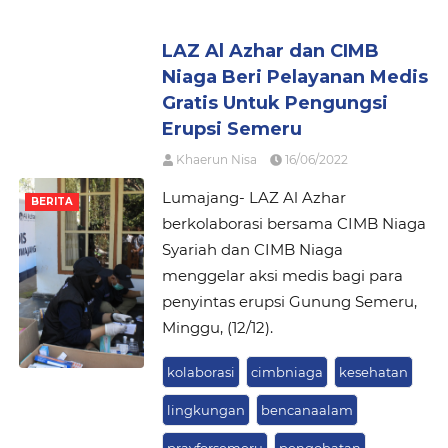
LAZ Al Azhar dan CIMB
Niaga Beri Pelayanan Medis
Gratis Untuk Pengungsi
Erupsi Semeru
Khaerun Nisa
16/06/2022
Lumajang- LAZ Al Azhar
BERITA
berkolaborasi bersama CIMB Niaga
Syariah dan CIMB Niaga
menggelar aksi medis bagi para
penyintas erupsi Gunung Semeru,
Minggu, (12/12).
kolaborasi
cimbniaga
kesehatan
lingkungan
bencanaalam