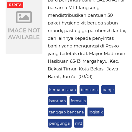
BERITA
bersama MTT langsung
mendistribusikan bantuan 50
paket hygiene kit berupa sabun
mandi, pasta gigi, pembersih lantai,
dan lainnya kepada penyintas
banjir yang mengungsi di Posko
yang terletak di Jl. Mayor Madmuin
Hasibuan 65-13, Margahayu, Kec.
Bekasi Timur, Kota Bekasi, Jawa
Barat, Jum’at (03/01).
kemanusiaan
bencana
banjir
bantuan
formula
tanggap bencana
logistik
pengungsi
mtt