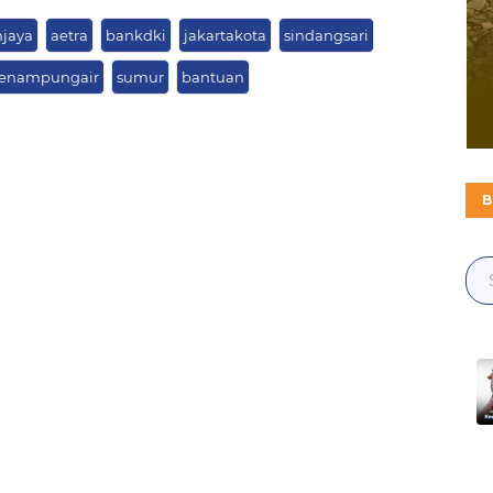
jaya
aetra
bankdki
jakartakota
sindangsari
enampungair
sumur
bantuan
B