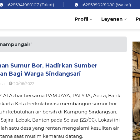
+6285841980107 (Zakat)
+6285890281080 (Wakaf)
Profil
Layanan
P
nampungair
"
an Sumur Bor, Hadirkan Sumber
an Bagi Warga Sindangsari
isa
20/06/2022
Z Al Azhar bersama PAM JAYA, PALYJA, Aetra, Bank
Jakarta Kota berkolaborasi membangun sumur bor
hi kebutuhan air bersih di Kampung Sindangsari,
Sajira, Lebak, Banten pada Selasa (22/06). Lokasi ini
lah satu desa yang rentan mengalami kesulitan air
rutama saat musim kemarau datang.