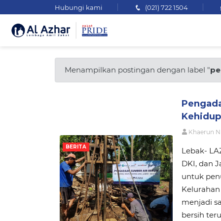
Hubungi kami
(021) 722 1504
Menampilkan postingan dengan label "
pe
Pengada
Kehidup
Khaerun N
BERITA
Lebak- LA
DKI, dan 
untuk penu
Kelurahan 
menjadi sa
bersih te