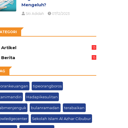
Mengeluh?
Siti Adidah
07/12/2023
ATEGORI
Artikel
13
05
Berita
15
63
AG
porankeuangan
tipeorangboros
tanimandiri
Hadapikesulitan
abmenjenguk
bulanramadan
terabaikan
owledgecenter
Sekolah Islam Al Azhar Cibubur