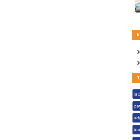
K
T
la
pe
ad
kn