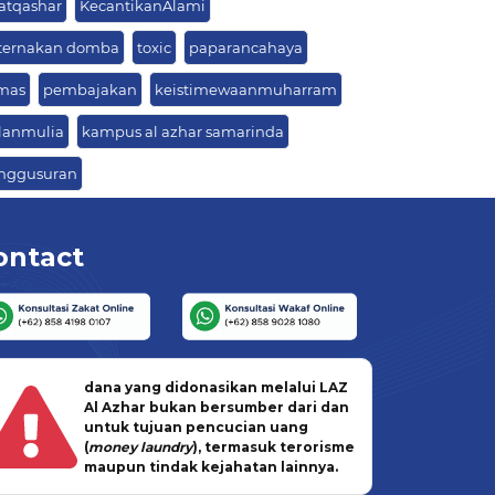
latqashar
KecantikanAlami
ternakan domba
toxic
paparancahaya
mas
pembajakan
keistimewaanmuharram
lanmulia
kampus al azhar samarinda
nggusuran
ontact
dana yang didonasikan melalui LAZ
Al Azhar bukan bersumber dari dan
untuk tujuan pencucian uang
(
money laundry
), termasuk terorisme
maupun tindak kejahatan lainnya.