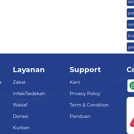
sa
pe
ce
bu
pe
Layanan
Support
C
a
Zakat
Karir
Infak/Sedekah
Privacy Policy
Wakaf
Term & Condition
Donasi
Panduan
Kurban