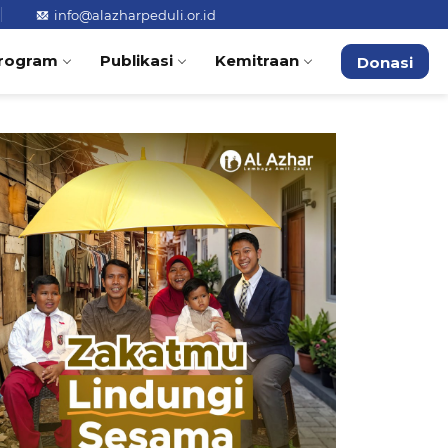
info@alazharpeduli.or.id
rogram
Publikasi
Kemitraan
Donasi