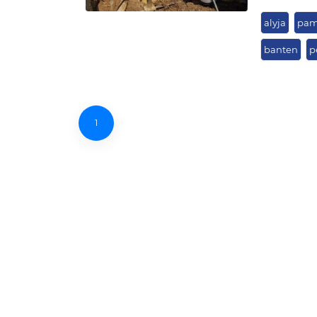
alyja
pam
banten
p
1