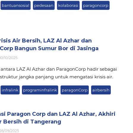
bantuansosial
pedesaan
kolaborasi
paragoncorp
risis Air Bersih, LAZ Al Azhar dan
Corp Bangun Sumur Bor di Jasinga
10/10/2025
 antara LAZ Al Azhar dan ParagonCorp hadir sebagai
rastruktur jangka panjang untuk mengatasi krisis air.
infralink
programinfralink
paragonCorp
airbersih
si Paragon Corp dan LAZ Al Azhar, Akhiri
ir Bersih di Tangerang
26/09/2025