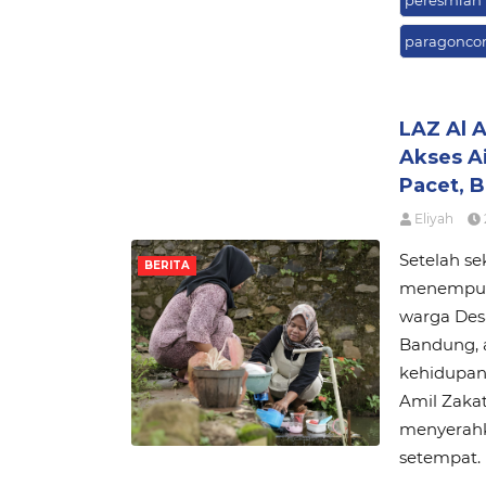
paragonco
LAZ Al 
Akses A
Pacet, 
Eliyah
Setelah se
BERITA
menempuh 
warga Des
Bandung, a
kehidupan 
Amil Zakat
menyerahka
setempat.