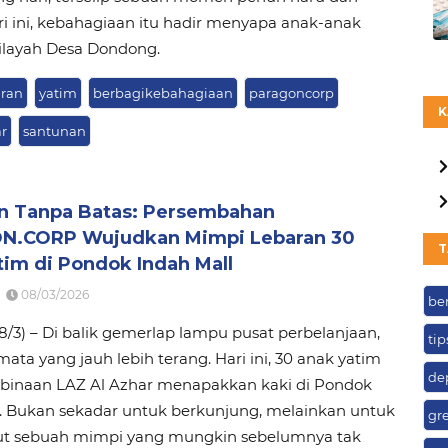
ri ini, kebahagiaan itu hadir menyapa anak-anak
ilayah Desa Dondong.
aran
yatim
berbagikebahagiaan
paragoncorp
K
r
santunan
n Tanpa Batas: Persembahan
.CORP Wujudkan Mimpi Lebaran 30
T
tim di Pondok Indah Mall
08/03/2026
be
08/3) – Di balik gemerlap lampu pusat perbelanjaan,
tip
mata yang jauh lebih terang. Hari ini, 30 anak yatim
de
 binaan LAZ Al Azhar menapakkan kaki di Pondok
l. Bukan sekadar untuk berkunjung, melainkan untuk
gr
 sebuah mimpi yang mungkin sebelumnya tak