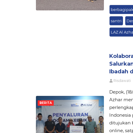
berbagipa
santri
De
LAZ Al Azha
Kolabora
Salurka
Ibadah 
Risdawati
Depok, (18
Azhar men
BERITA
perlengka
Indonesia 
ditujukan 
online, sa