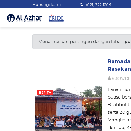
Hubungi kami
(021) 722 1504
Menampilkan postingan dengan label "
pa
Ramadan 
Rasakan
Risdawati
Tanah Bum
BERITA
puasa ber
Baabbul Ja
serta 20 g
Mangkalap
Bumbu, Ka