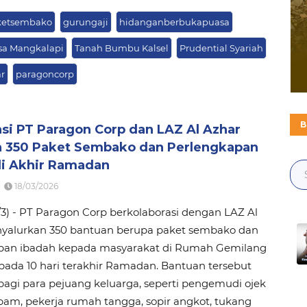
ketsembako
gurungaji
hidanganberbukapuasa
sa Mangkalapi
Tanah Bumbu Kalsel
Prudential Syariah
r
paragoncorp
B
si PT Paragon Corp dan LAZ Al Azhar
n 350 Paket Sembako dan Perlengkapan
di Akhir Ramadan
18/03/2026
/3) - PT Paragon Corp berkolaborasi dengan LAZ Al
yalurkan 350 bantuan berupa paket sembako dan
pan ibadah kepada masyarakat di Rumah Gemilang
pada 10 hari terakhir Ramadan. Bantuan tersebut
bagi para pejuang keluarga, seperti pengemudi ojek
tpam, pekerja rumah tangga, sopir angkot, tukang