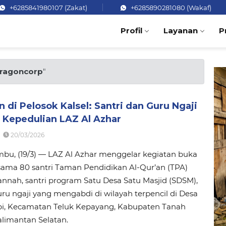
+6285841980107 (Zakat)
+6285890281080 (Wakaf)
Profil
Layanan
P
ragoncorp
"
di Pelosok Kalsel: Santri dan Guru Ngaji
 Kepedulian LAZ Al Azhar
20/03/2026
bu, (19/3) — LAZ Al Azhar menggelar kegiatan buka
sama 80 santri Taman Pendidikan Al-Qur’an (TPA)
nnah, santri program Satu Desa Satu Masjid (SDSM),
uru ngaji yang mengabdi di wilayah terpencil di Desa
i, Kecamatan Teluk Kepayang, Kabupaten Tanah
limantan Selatan.