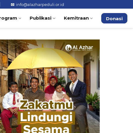
info@alazharpeduli.or.id
rogram
Publikasi
Kemitraan
Donasi