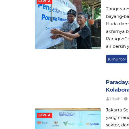
BERITA
Tangerang,
bayang-bay
Huda dan 
akhirnya b
ParagonCo
air bersih 
sumurbor
Paraday
Kolabor
Eliyah
Jakarta Se
BERITA
yang mend
sektor, d