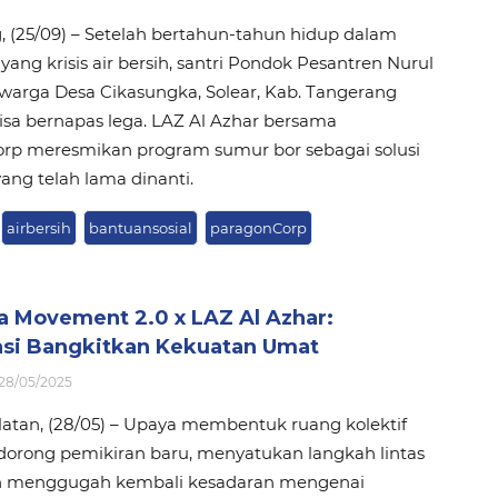
 (25/09) – Setelah bertahun-tahun hidup dalam
ang krisis air bersih, santri Pondok Pesantren Nurul
warga Desa Cikasungka, Solear, Kab. Tangerang
isa bernapas lega. LAZ Al Azhar bersama
rp meresmikan program sumur bor sebagai solusi
yang telah lama dinanti.
airbersih
bantuansosial
paragonCorp
a Movement 2.0 x LAZ Al Azhar:
asi Bangkitkan Kekuatan Umat
28/05/2025
latan, (28/05) – Upaya membentuk ruang kolektif
orong pemikiran baru, menyatukan langkah lintas
an menggugah kembali kesadaran mengenai