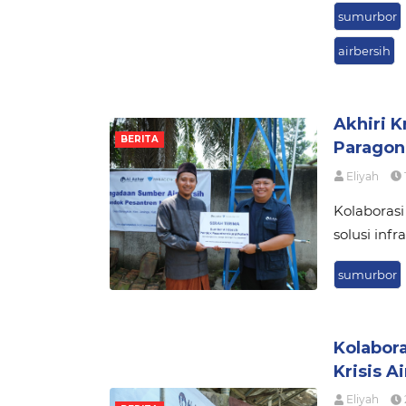
sumurbor
airbersih
Akhiri K
BERITA
Paragon
Eliyah
Kolaborasi
solusi inf
sumurbor
Kolabora
Krisis A
Eliyah