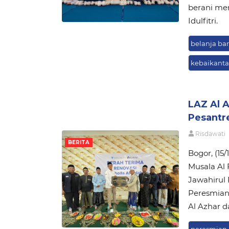
berani me
Idulfitri.
belanja ba
kebaikant
LAZ Al 
Pesantr
Risdawati
BERITA
Bogor, (15
Musala Al 
Jawahirul
Peresmian 
Al Azhar d
peresmian