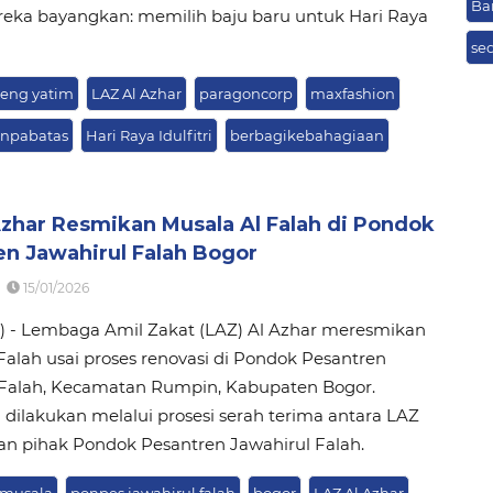
Ba
reka bayangkan: memilih baju baru untuk Hari Raya
se
reng yatim
LAZ Al Azhar
paragoncorp
maxfashion
anpabatas
Hari Raya Idulfitri
berbagikebahagiaan
Azhar Resmikan Musala Al Falah di Pondok
en Jawahirul Falah Bogor
15/01/2026
/1) - Lembaga Amil Zakat (LAZ) Al Azhar meresmikan
Falah usai proses renovasi di Pondok Pesantren
 Falah, Kecamatan Rumpin, Kabupaten Bogor.
dilakukan melalui prosesi serah terima antara LAZ
an pihak Pondok Pesantren Jawahirul Falah.
 musala
ponpes jawahirul falah
bogor
LAZ Al Azhar