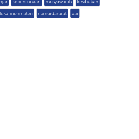
njar
kebencanaan
musyawarah
kesibukan
dekahnonmateri
nomordarurat
uai