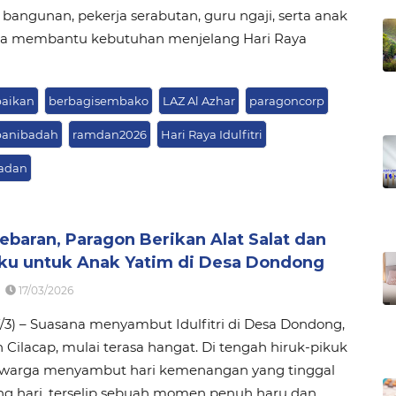
i bangunan, pekerja serabutan, guru ngaji, serta anak
na membantu kebutuhan menjelang Hari Raya
baikan
berbagisembako
LAZ Al Azhar
paragoncorp
panibadah
ramdan2026
Hari Raya Idulfitri
adan
ebaran, Paragon Berikan Alat Salat dan
ku untuk Anak Yatim di Desa Dondong
17/03/2026
17/3) – Suasana menyambut Idulfitri di Desa Dondong,
Cilacap, mulai terasa hangat. Di tengah hiruk-pikuk
 warga menyambut hari kemenangan yang tinggal
g hari, terselip sebuah momen penuh haru dan