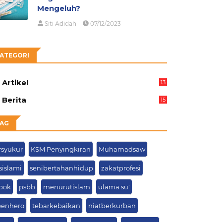
Mengeluh?
Siti Adidah
07/12/2023
ATEGORI
Artikel
13
05
Berita
15
63
AG
rsyukur
KSM Penyingkiran
Muhamadsaw
sislami
senibertahanhidup
zakatprofesi
pok
psbb
menurutislam
ulama su'
eenhero
tebarkebaikan
niatberkurban