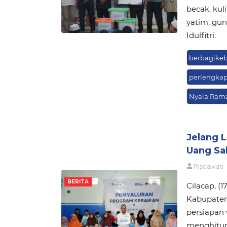
becak, kul
yatim, gu
Idulfitri.
berbagike
perlengka
Nyala Ram
Jelang L
Uang Sa
Risdawati
BERITA
Cilacap, (
Kabupaten 
persiapan
menghitun