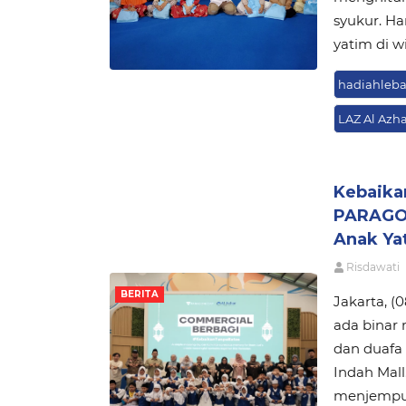
syukur. Ha
yatim di w
hadiahleb
LAZ Al Azha
Kebaika
PARAGON
Anak Ya
Risdawati
BERITA
Jakarta, (
ada binar 
dan duafa
Indah Mal
menjemput