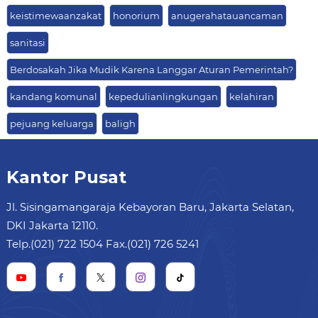
keistimewaanzakat
honorium
anugerahatauancaman
sanitasi
Berdosakah Jika Mudik Karena Langgar Aturan Pemerintah?
kandang komunal
kepedulianlingkungan
kelahiran
pejuang keluarga
baligh
Kantor Pusat
Jl. Sisingamangaraja Kebayoran Baru, Jakarta Selatan,
DKI Jakarta 12110.
Telp.(021) 722 1504 Fax.(021) 726 5241