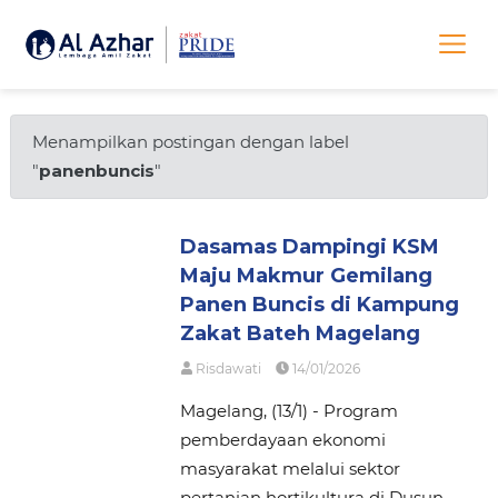
Menampilkan postingan dengan label
"
panenbuncis
"
Dasamas Dampingi KSM
Maju Makmur Gemilang
Panen Buncis di Kampung
Zakat Bateh Magelang
Risdawati
14/01/2026
Magelang, (13/1) - Program
pemberdayaan ekonomi
masyarakat melalui sektor
pertanian hortikultura di Dusun