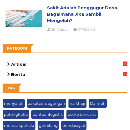
Sakit Adalah Penggugur Dosa,
Bagaimana Jika Sambil
Mengeluh?
Siti Adidah
07/12/2023
KATEGORI
Artikel
13
05
Berita
15
64
TAG
menyalati
zakatperdagangan
naikhaji
Daimah
potongkuku
bantuanlogistik
posko bencana
merusakpahala
gemilang
bundasejati