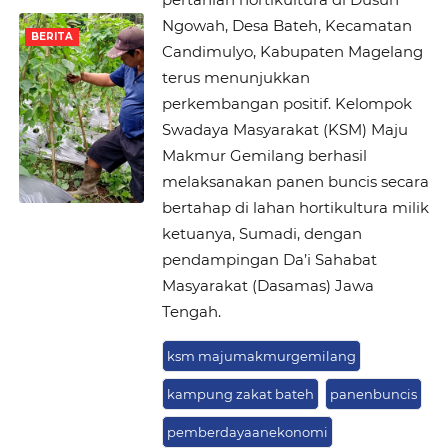
Ngowah, Desa Bateh, Kecamatan
BERITA
Candimulyo, Kabupaten Magelang
terus menunjukkan
perkembangan positif. Kelompok
Swadaya Masyarakat (KSM) Maju
Makmur Gemilang berhasil
melaksanakan panen buncis secara
bertahap di lahan hortikultura milik
ketuanya, Sumadi, dengan
pendampingan Da’i Sahabat
Masyarakat (Dasamas) Jawa
Tengah.
ksm majumakmurgemilang
kampung zakat bateh
panenbuncis
pemberdayaanekonomi