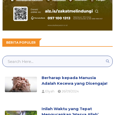
BERITA POPULER
Berharap kepada Manusia
Adalah Kecewa yang Disengaja!
Eliyah
26/09/2024
Inilah Waktu yang Tepat
Mengucapkan ‘Masya Allah’,