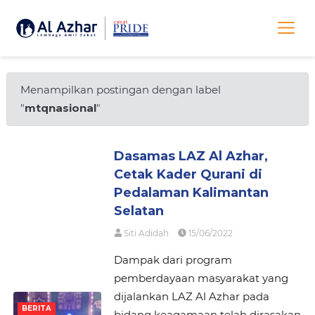
Menampilkan postingan dengan label
"
mtqnasional
"
Dasamas LAZ Al Azhar,
Cetak Kader Qurani di
Pedalaman Kalimantan
Selatan
Siti Adidah
15/06/2022
Dampak dari program
pemberdayaan masyarakat yang
dijalankan LAZ Al Azhar pada
BERITA
bidang keagamaan telah dirasakan