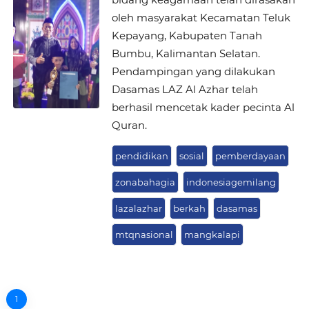
oleh masyarakat Kecamatan Teluk
Kepayang, Kabupaten Tanah
Bumbu, Kalimantan Selatan.
Pendampingan yang dilakukan
Dasamas LAZ Al Azhar telah
berhasil mencetak kader pecinta Al
Quran.
pendidikan
sosial
pemberdayaan
zonabahagia
indonesiagemilang
lazalazhar
berkah
dasamas
mtqnasional
mangkalapi
1