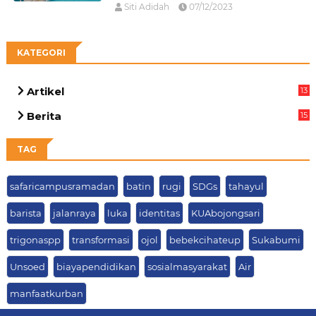
Siti Adidah
07/12/2023
KATEGORI
Artikel
13
05
Berita
15
63
TAG
safaricampusramadan
batin
rugi
SDGs
tahayul
barista
jalanraya
luka
identitas
KUAbojongsari
trigonaspp
transformasi
ojol
bebekcihateup
Sukabumi
Unsoed
biayapendidikan
sosialmasyarakat
Air
manfaatkurban