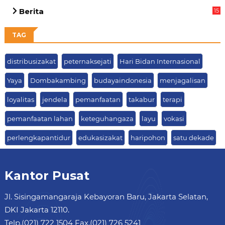
05
Berita
15
63
TAG
distribusizakat
peternaksejati
Hari Bidan Internasional
Yaya
Dombakambing
budayaindonesia
menjagalisan
loyalitas
jendela
pemanfaatan
takabur
terapi
pemanfaatan lahan
keteguhangaza
layu
vokasi
perlengkapantidur
edukasizakat
haripohon
satu dekade
Kantor Pusat
Jl. Sisingamangaraja Kebayoran Baru, Jakarta Selatan,
DKI Jakarta 12110.
Telp.(021) 722 1504 Fax.(021) 726 5241