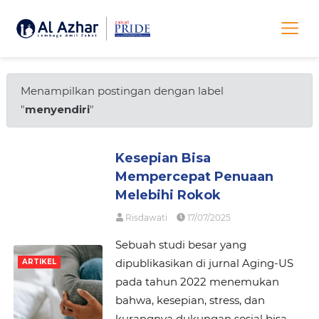
Menampilkan postingan dengan label
"
menyendiri
"
Kesepian Bisa
Mempercepat Penuaan
Melebihi Rokok
Risdawati
17/07/2025
Sebuah studi besar yang
dipublikasikan di jurnal Aging-US
ARTIKEL
pada tahun 2022 menemukan
bahwa, kesepian, stress, dan
kurangnya dukungan sosial bisa