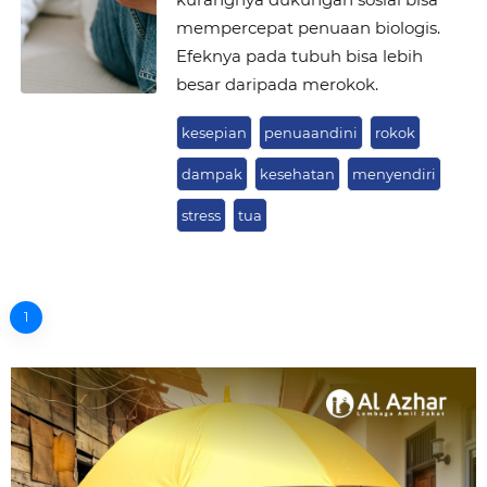
mempercepat penuaan biologis.
Efeknya pada tubuh bisa lebih
besar daripada merokok.
kesepian
penuaandini
rokok
dampak
kesehatan
menyendiri
stress
tua
1