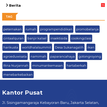
05
Berita
15
63
TAG
peternakan
rumah
programpendidikan
promobelanja
cintaalquran
banjir kalsel
insektisida
cookingclass
harikusta
worldhalalsummit
Desa Sukanagalih
ikan
agroeduwisata
namimah
paparancahaya
gotongroyong
Rina Nurjannah
minumankemasan
hartaberkah
menebarkebaikan
Kantor Pusat
Jl. Sisingamangaraja Kebayoran Baru, Jakarta Selatan,