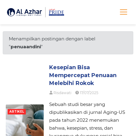
Menampilkan postingan dengan label
"
penuaandini
"
Kesepian Bisa
Mempercepat Penuaan
Melebihi Rokok
Risdawati
17/07/2025
Sebuah studi besar yang
dipublikasikan di jurnal Aging-US
ARTIKEL
pada tahun 2022 menemukan
bahwa, kesepian, stress, dan
kurangnya dukungan sosial bisa