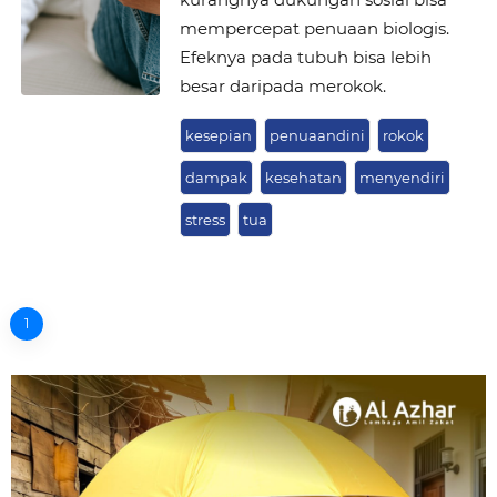
mempercepat penuaan biologis.
Efeknya pada tubuh bisa lebih
besar daripada merokok.
kesepian
penuaandini
rokok
dampak
kesehatan
menyendiri
stress
tua
1