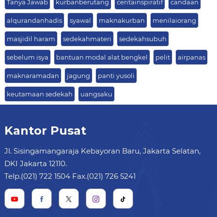
Tanya Jawab
kurbanberutang
ceritainspiratif
candaan
alqurandanhadis
syawal
maknakurban
menilaiorang
masjidil haram
sedekahmateri
sedekahsubuh
sebelum isya
bantuan modal alat bengkel
pelit
airpanas
maknaramadan
jagung
panti yusoli
keutamaan sedekah
uangsaku
Kantor Pusat
Jl. Sisingamangaraja Kebayoran Baru, Jakarta Selatan,
DKI Jakarta 12110.
Telp.(021) 722 1504 Fax.(021) 726 5241