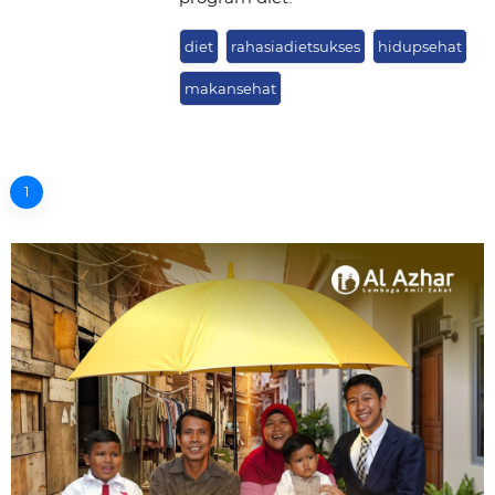
diet
rahasiadietsukses
hidupsehat
makansehat
1