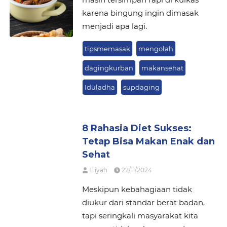
karena bingung ingin dimasak
menjadi apa lagi.
tipsmemasak
mengolah
dagingkurban
makansehat
Iduladha
supdaging
8 Rahasia Diet Sukses:
Tetap Bisa Makan Enak dan
Sehat
Eliyah
22/11/2024
Meskipun kebahagiaan tidak
diukur dari standar berat badan,
tapi seringkali masyarakat kita