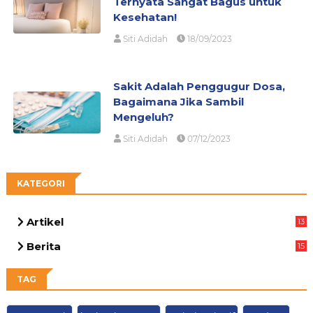
Ternyata Sangat Bagus untuk
Kesehatan!
Siti Adidah
18/09/2023
Sakit Adalah Penggugur Dosa,
Bagaimana Jika Sambil
Mengeluh?
Siti Adidah
07/12/2023
KATEGORI
Artikel
13
02
Berita
15
63
TAG