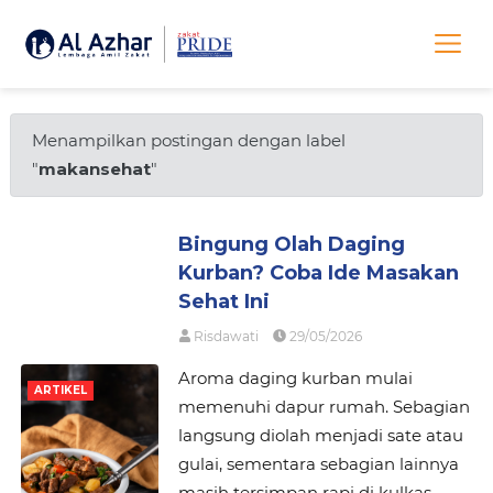
Menampilkan postingan dengan label
"
makansehat
"
Bingung Olah Daging
Kurban? Coba Ide Masakan
Sehat Ini
Risdawati
29/05/2026
Aroma daging kurban mulai
ARTIKEL
memenuhi dapur rumah. Sebagian
langsung diolah menjadi sate atau
gulai, sementara sebagian lainnya
masih tersimpan rapi di kulkas