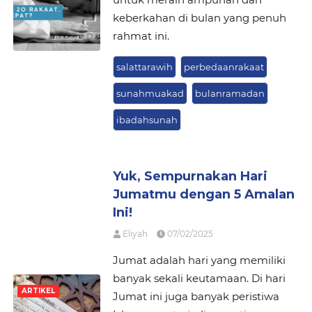
keberkahan di bulan yang penuh
rahmat ini.
salattarawih
perbedaanrakaat
sunahmuakad
bulanramadan
ibadahsunah
Yuk, Sempurnakan Hari
Jumatmu dengan 5 Amalan
Ini!
Eliyah
07/02/2025
Jumat adalah hari yang memiliki
banyak sekali keutamaan. Di hari
ARTIKEL
Jumat ini juga banyak peristiwa