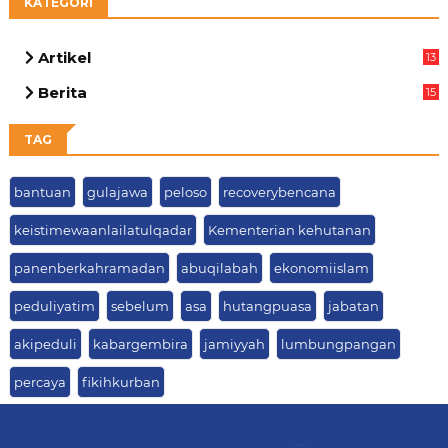
KATEGORI
Artikel
13
05
Berita
15
63
TAG
bantuan
gulajawa
peloso
recoverybencana
keistimewaanlailatulqadar
Kementerian kehutanan
panenberkahramadan
abuqilabah
ekonomiislam
peduliyatim
sebelum
asa
hutangpuasa
jabatan
akipeduli
kabargembira
jamiyyah
lumbungpangan
percaya
fikihkurban