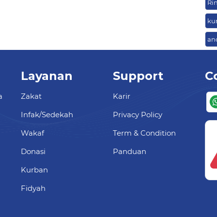
Ri
ku
an
Layanan
Support
C
a
Zakat
Karir
Infak/Sedekah
Privacy Policy
Wakaf
Term & Condition
Donasi
Panduan
Kurban
Fidyah