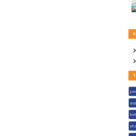
K
T
pe
as
ke
sh