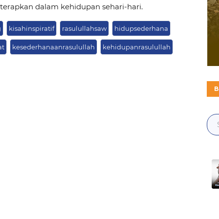
diterapkan dalam kehidupan sehari-hari.
g
kisahinspiratif
rasulullahsaw
hidupsederhana
at
kesederhanaanrasulullah
kehidupanrasulullah
B