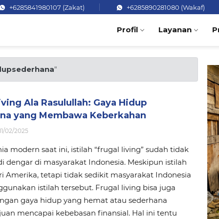
+6285841980107 (Zakat)
+6285890281080 (Wakaf)
Profil
Layanan
P
dupsederhana
"
iving Ala Rasulullah: Gaya Hidup
ana yang Membawa Keberkahan
11/02/2025
 modern saat ini, istilah “frugal living” sudah tidak
 di dengar di masyarakat Indonesia. Meskipun istilah
ari Amerika, tetapi tidak sedikit masyarakat Indonesia
unakan istilah tersebut. Frugal living bisa juga
engan gaya hidup yang hemat atau sederhana
uan mencapai kebebasan finansial. Hal ini tentu