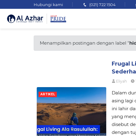
Hubungi kami
(021) 722 1504
Menampilkan postingan dengan label "
hi
Frugal L
Sederh
Eliyah
Dalam dunia
ARTIKEL
asing lagi
ini lahir d
yang mengg
disebut d
dengan tuj