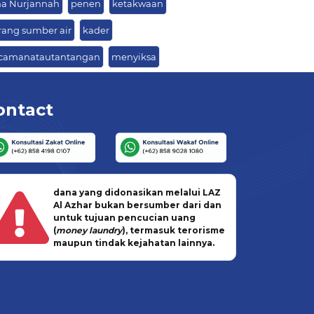
na Nurjannah
penen
ketakwaan
rang sumber air
kader
camanatautantangan
menyiksa
ontact
dana yang didonasikan melalui LAZ
Al Azhar bukan bersumber dari dan
untuk tujuan pencucian uang
(
money laundry
), termasuk terorisme
maupun tindak kejahatan lainnya.