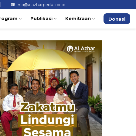
info@alazharpeduli.or.id
rogram
Publikasi
Kemitraan
Donasi