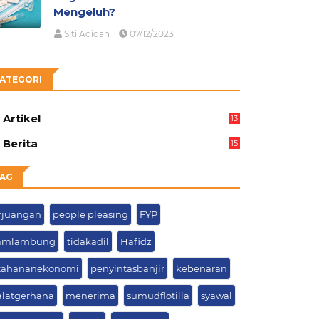
Mengeluh?
Siti Adidah
07/12/2023
ATEGORI
Artikel
13
05
Berita
15
63
AG
rjuangan
people pleasing
FYP
amlambung
tidakadil
Hafidz
tahananekonomi
penyintasbanjir
kebenaran
alatgerhana
menerima
sumudflotilla
syawal