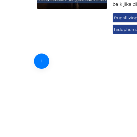
baik jika 
frugallivin
hiduphem
1