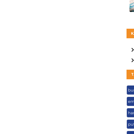
K
T
bu
em
ha
pu