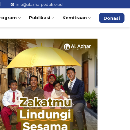
info@alazharpeduli.or.id
rogram
Publikasi
Kemitraan
Donasi