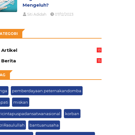
Mengeluh?
Siti Adidah
07/12/2023
ATEGORI
Artikel
13
03
Berita
15
63
AG
nga
pemberdayaan peternakandomba
pati
miskan
ricintapuspadansatwanasional
korban
triRasulullah
bantuanusaha