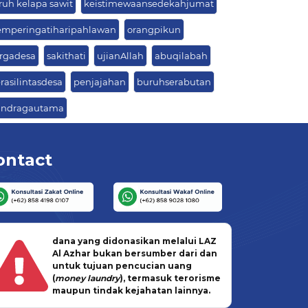
ruh kelapa sawit
keistimewaansedekahjumat
mperingatiharipahlawan
orangpikun
rgadesa
sakithati
ujianAllah
abuqilabah
erasilintasdesa
penjajahan
buruhserabutan
andragautama
ontact
dana yang didonasikan melalui LAZ
Al Azhar bukan bersumber dari dan
untuk tujuan pencucian uang
(
money laundry
), termasuk terorisme
maupun tindak kejahatan lainnya.