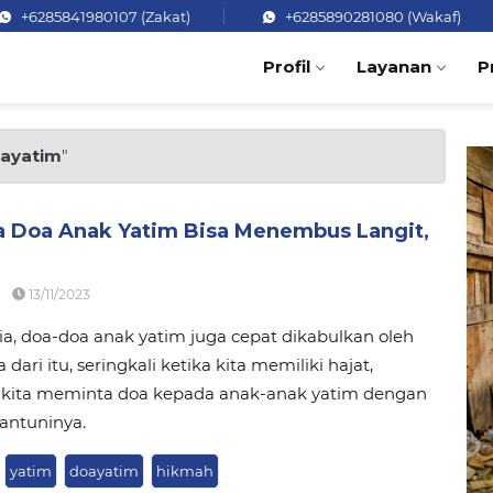
+6285841980107 (Zakat)
+6285890281080 (Wakaf)
Profil
Layanan
P
ayatim
"
a Doa Anak Yatim Bisa Menembus Langit,
13/11/2023
ia, doa-doa anak yatim juga cepat dikabulkan oleh
 dari itu, seringkali ketika kita memiliki hajat,
kita meminta doa kepada anak-anak yatim dengan
antuninya.
yatim
doayatim
hikmah