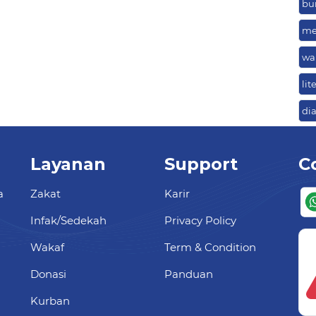
bu
me
wa
lit
di
Layanan
Support
C
a
Zakat
Karir
Infak/Sedekah
Privacy Policy
Wakaf
Term & Condition
Donasi
Panduan
Kurban