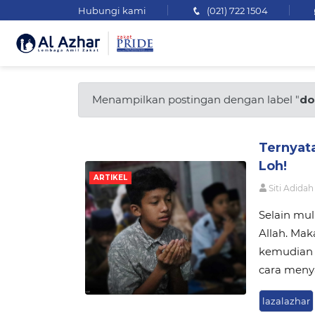
Hubungi kami
(021) 722 1504
Menampilkan postingan dengan label "
do
Ternyat
Loh!
ARTIKEL
Siti Adidah
Selain mul
Allah. Maka
kemudian 
cara meny
lazalazhar