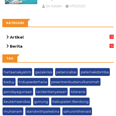
Siti Adidah
07/12/2023
KATEGORI
Artikel
13
05
Berita
15
63
TAG
hartaanakyatim
gazakrisis
petanicabai
peternakdomba
baduy
hidupsederhana
pesantrenbustanulkaromah
pendayagunaan
laridarikenyataan
toleransi
keutamaandoa
gunung
Kabupaten Bandung
muharram
standwithpalestina
sahurontheroad