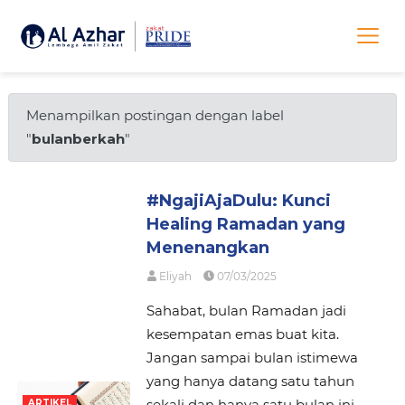
Menampilkan postingan dengan label
"
bulanberkah
"
#NgajiAjaDulu: Kunci
Healing Ramadan yang
Menenangkan
Eliyah
07/03/2025
Sahabat, bulan Ramadan jadi
kesempatan emas buat kita.
Jangan sampai bulan istimewa
yang hanya datang satu tahun
sekali dan hanya satu bulan ini
ARTIKEL