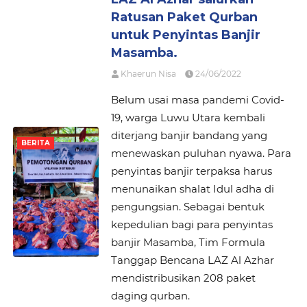
Ratusan Paket Qurban
untuk Penyintas Banjir
Masamba.
Khaerun Nisa
24/06/2022
Belum usai masa pandemi Covid-
19, warga Luwu Utara kembali
diterjang banjir bandang yang
BERITA
menewaskan puluhan nyawa. Para
penyintas banjir terpaksa harus
menunaikan shalat Idul adha di
pengungsian. Sebagai bentuk
kepedulian bagi para penyintas
banjir Masamba, Tim Formula
Tanggap Bencana LAZ Al Azhar
mendistribusikan 208 paket
daging qurban.