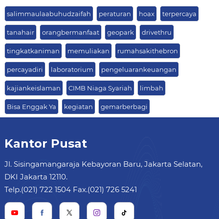
salimmaulaabuhudzaifah
peraturan
hoax
terpercaya
tanahair
orangbermanfaat
geopark
drivethru
tingkatkaniman
memuliakan
rumahsakithebron
percayadiri
laboratorium
pengeluarankeuangan
kajiankeislaman
CIMB Niaga Syariah
limbah
Bisa Enggak Ya
kegiatan
gemarberbagi
Kantor Pusat
Jl. Sisingamangaraja Kebayoran Baru, Jakarta Selatan,
DKI Jakarta 12110.
Telp.(021) 722 1504 Fax.(021) 726 5241