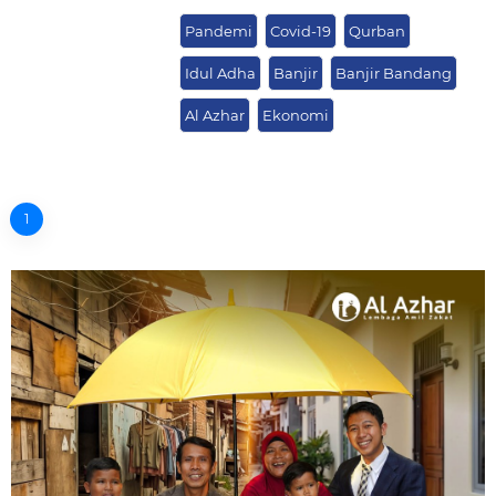
Pandemi
Covid-19
Qurban
Idul Adha
Banjir
Banjir Bandang
Al Azhar
Ekonomi
1