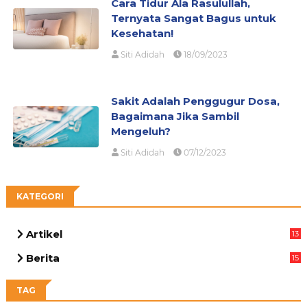
Cara Tidur Ala Rasulullah,
Ternyata Sangat Bagus untuk
Kesehatan!
Siti Adidah
18/09/2023
Sakit Adalah Penggugur Dosa,
Bagaimana Jika Sambil
Mengeluh?
Siti Adidah
07/12/2023
KATEGORI
Artikel
13
05
Berita
15
63
TAG