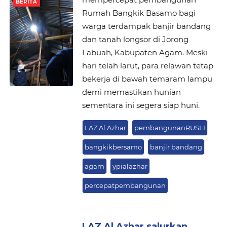
BERITA
Rumah Bangkik Basamo bagi
warga terdampak banjir bandang
dan tanah longsor di Jorong
Labuah, Kabupaten Agam. Meski
hari telah larut, para relawan tetap
bekerja di bawah temaram lampu
demi memastikan hunian
sementara ini segera siap huni.
LAZ Al Azhar
pembangunanRUSLI
bangkikbersamo
banjir bandang
agam
ypialazhar
percepatpembangunan
LAZ Al Azhar salurkan