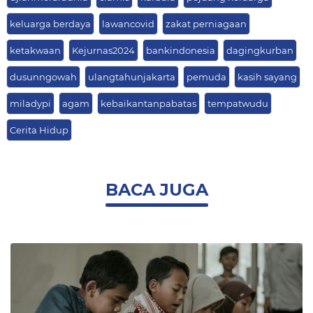
keluarga berdaya
lawancovid
zakat perniagaan
ketakwaan
Kejurnas2024
bankindonesia
dagingkurban
dusunngowah
ulangtahunjakarta
pemuda
kasih sayang
miladypi
agam
kebaikantanpabatas
tempatwudu
Cerita Hidup
BACA JUGA