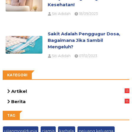
Kesehatan!
Siti Adidah
18/09/2023
Sakit Adalah Penggugur Dosa,
Bagaimana Jika Sambil
Mengeluh?
Siti Adidah
07/12/2023
KATEGORI
Artikel
13
05
Berita
15
63
TAG
ujianmoraldunia
ciamis
karbala
pejuang keluarga