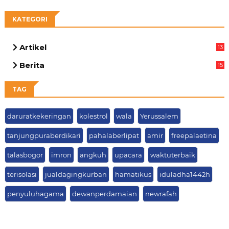
KATEGORI
Artikel
13
05
Berita
15
63
TAG
daruratkekeringan
kolestrol
wala
Yerussalem
tanjungpuraberdikari
pahalaberlipat
amir
freepalaetina
talasbogor
imron
angkuh
upacara
waktuterbaik
terisolasi
jualdagingkurban
hamatikus
iduladha1442h
penyuluhagama
dewanperdamaian
newrafah