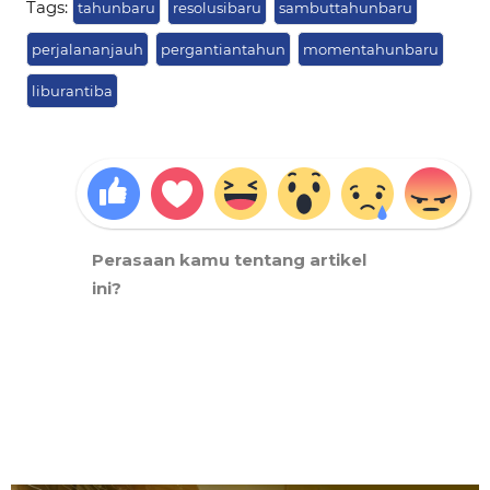
Tags:
tahunbaru
resolusibaru
sambuttahunbaru
perjalananjauh
pergantiantahun
momentahunbaru
liburantiba
Perasaan kamu tentang artikel
ini?