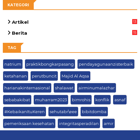
KATEGORI
Artikel
13
05
Berita
15
63
TAG
natrium
praktikbongkarpasang
pendayagunaanzisterbaik
ketahanan
perutbuncit
Majid Al Aqsa
harianakinternasional
shalawat
airminumalazhar
sebabakibat
muharram2023
bimrohis
konflik
asnaf
#KebaikanItuKeren
sehutabr\eee
bibitdomba
pemeriksaan kesehatan
integritasperadilan
amir