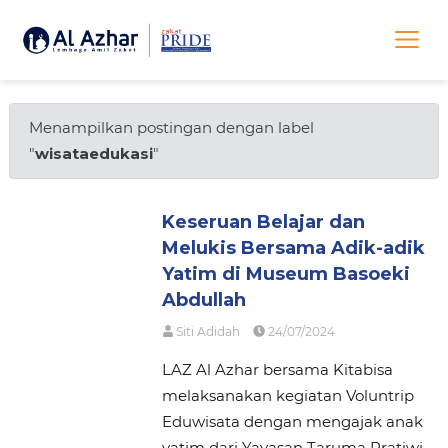
Menampilkan postingan dengan label
"
wisataedukasi
"
Keseruan Belajar dan
Melukis Bersama Adik-adik
Yatim di Museum Basoeki
Abdullah
Siti Adidah
24/07/2024
LAZ Al Azhar bersama Kitabisa
melaksanakan kegiatan Voluntrip
Eduwisata dengan mengajak anak
yatim dari Yayasan Taruma Pratiwi