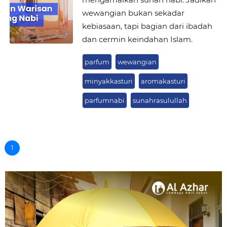
wewangian bukan sekadar
kebiasaan, tapi bagian dari ibadah
dan cermin keindahan Islam.
parfum
wewangian
minyakkasturi
aromakasturi
parfumnabi
sunahrasulullah
1