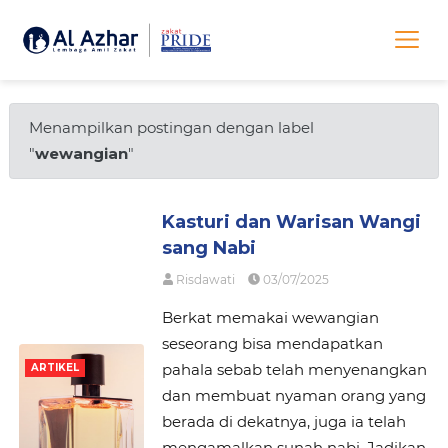
Menampilkan postingan dengan label
"
wewangian
"
Kasturi dan Warisan Wangi
sang Nabi
Risdawati
03/07/2025
Berkat memakai wewangian
seseorang bisa mendapatkan
pahala sebab telah menyenangkan
ARTIKEL
dan membuat nyaman orang yang
berada di dekatnya, juga ia telah
mengamalkan sunah nabi. Jadikan