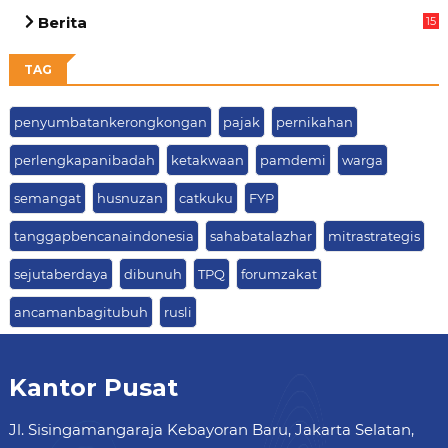
05
Berita
15
63
TAG
penyumbatankerongkongan
pajak
pernikahan
perlengkapanibadah
ketakwaan
pamdemi
warga
semangat
husnuzan
catkuku
FYP
tanggapbencanaindonesia
sahabatalazhar
mitrastrategis
sejutaberdaya
dibunuh
TPQ
forumzakat
ancamanbagitubuh
rusli
Kantor Pusat
Jl. Sisingamangaraja Kebayoran Baru, Jakarta Selatan,