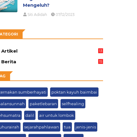
Mengeluh?
Siti Adidah
07/12/2023
ATEGORI
Artikel
13
05
Berita
15
63
AG
ternakan sumberhayati
poktan kayuh baimbai
alansunnah
paketlebaran
selfhealing
ehsumatra
dalil
air untuk lombok
uhurairah
sejarahpahlawan
tua
jenis-jenis