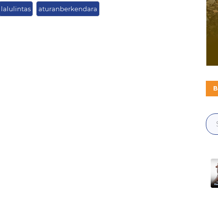
lalulintas
aturanberkendara
B