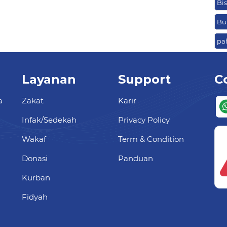
Bi
Bu
pa
Layanan
Support
C
a
Zakat
Karir
Infak/Sedekah
Privacy Policy
Wakaf
Term & Condition
Donasi
Panduan
Kurban
Fidyah