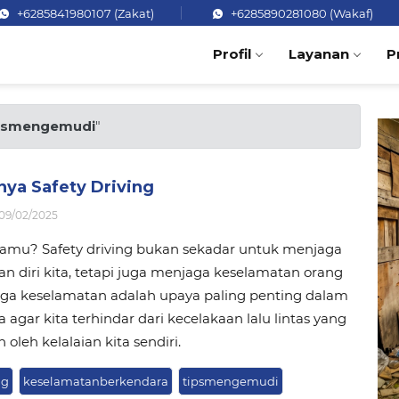
+6285841980107 (Zakat)
+6285890281080 (Wakaf)
Profil
Layanan
P
psmengemudi
"
nya Safety Driving
09/02/2025
amu? Safety driving bukan sekadar untuk menjaga
n diri kita, tetapi juga menjaga keselamatan orang
aga keselamatan adalah upaya paling penting dalam
 agar kita terhindar dari kecelakaan lalu lintas yang
oleh kelalaian kita sendiri.
ng
keselamatanberkendara
tipsmengemudi