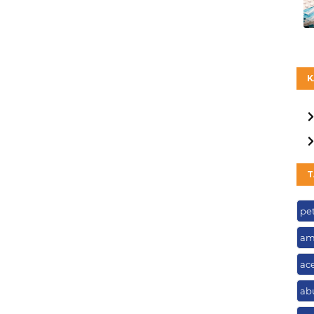
K
T
pe
am
ac
ab