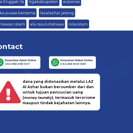
sa Enggak Ya
tigakabupaten
airpanas
ka puasa bersama
lazalazhar jateng
hlawan islam
ala rasulullahsaw
nilaiislam
ontact
dana yang didonasikan melalui LAZ
Al Azhar bukan bersumber dari dan
untuk tujuan pencucian uang
(
money laundry
), termasuk terorisme
maupun tindak kejahatan lainnya.