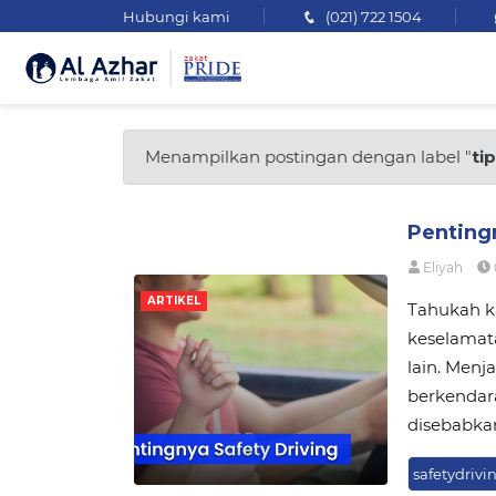
Hubungi kami
(021) 722 1504
Menampilkan postingan dengan label "
ti
Penting
Eliyah
ARTIKEL
Tahukah k
keselamata
lain. Menj
berkendara
disebabkan 
safetydrivi