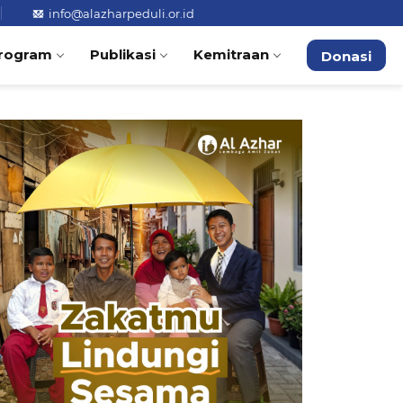
info@alazharpeduli.or.id
rogram
Publikasi
Kemitraan
Donasi