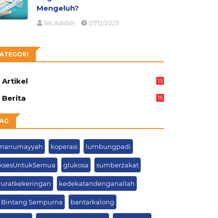
Mengeluh?
Siti Adidah
07/12/2023
ATEGORI
Artikel
13
05
Berita
15
63
AG
manumayyah
koperasi
lumbungpadi
ksesUntukSemua
glukosa
sumberzakat
ruratkekeringan
kedekatandenganallah
. Bintang Sempurna
bantarkalong