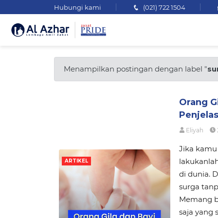
Hubungi kami
(021) 722 1504
Menampilkan postingan dengan label "
su
Orang Gi
Penjela
Eliyah
Jika kamu 
lakukanla
ARTIKEL
di dunia. 
surga tanp
Memang bol
saja yang 