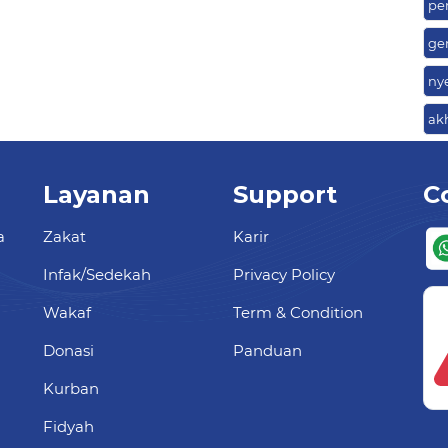
pe
ge
ny
ak
Layanan
Support
C
a
Zakat
Karir
Infak/Sedekah
Privacy Policy
Wakaf
Term & Condition
Donasi
Panduan
Kurban
Fidyah