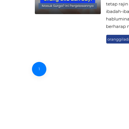
tetap raji
ibadah-ib
habluminan
berharap 
oranggilad
1