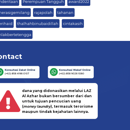
nderitaan
Perempuan Tangguh
award2022
nerasigemilang
rajapolah
tahanan
erihaid
thalhahbinubaidillah
cintakasih
hlakbertetengga
ontact
dana yang didonasikan melalui LAZ
Al Azhar bukan bersumber dari dan
untuk tujuan pencucian uang
(
money laundry
), termasuk terorisme
maupun tindak kejahatan lainnya.