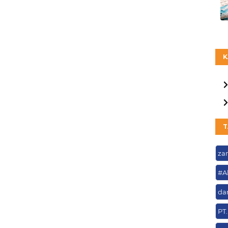
K
T
za
#A
da
PT