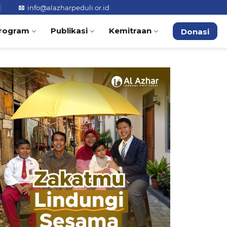
info@alazharpeduli.or.id
rogram
Publikasi
Kemitraan
Donasi