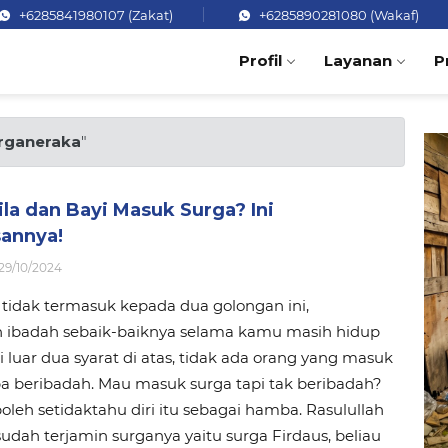
+6285841980107 (Zakat)
+6285890281080 (Wakaf)
Profil
Layanan
P
rganeraka
"
la dan Bayi Masuk Surga? Ini
sannya!
29/10/2024
tidak termasuk kepada dua golongan ini,
h ibadah sebaik-baiknya selama kamu masih hidup
Di luar dua syarat di atas, tidak ada orang yang masuk
a beribadah. Mau masuk surga tapi tak beribadah?
eh setidaktahu diri itu sebagai hamba. Rasulullah
sudah terjamin surganya yaitu surga Firdaus, beliau