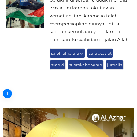
wasiat ini karena takut akan
kematian, tapi karena ia telah
mempersiapkan dirinya untuk
sebuah kemuliaan yang lama ia
nantikan: kesyahidan di jalan Allah.
saleh al-jafarawi
suratwasiat
syahid
suarakebenaran
jurnalis
1