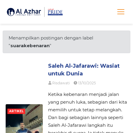
Menampilkan postingan dengan label
"
suarakebenaran
"
Saleh Al-Jafarawi: Wasiat
untuk Dunia
Risdawati
13/10/2025
Ketika kebenaran menjadi jalan
yang penuh luka, sebagian dari kita
memilih untuk tetap melangkah.
ARTIKEL
Dan bagi sebagian lainnya seperti
Saleh Al-Jafarawi langkah itu
berakhir di surga. Ia tidak menulis