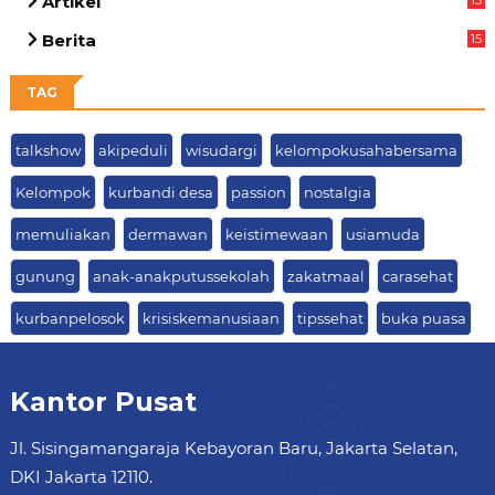
Artikel
13
02
Berita
15
63
TAG
talkshow
akipeduli
wisudargi
kelompokusahabersama
Kelompok
kurbandi desa
passion
nostalgia
memuliakan
dermawan
keistimewaan
usiamuda
gunung
anak-anakputussekolah
zakatmaal
carasehat
kurbanpelosok
krisiskemanusiaan
tipssehat
buka puasa
Kantor Pusat
Jl. Sisingamangaraja Kebayoran Baru, Jakarta Selatan,
DKI Jakarta 12110.