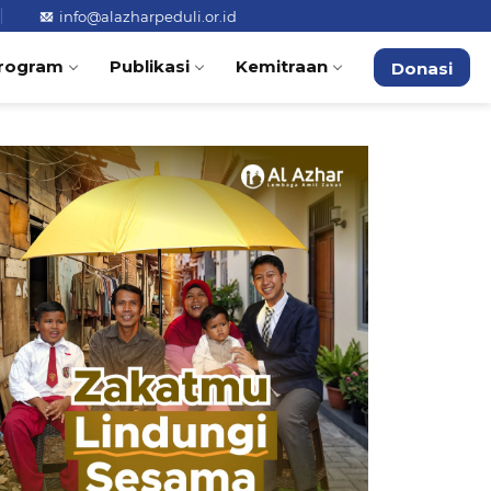
info@alazharpeduli.or.id
rogram
Publikasi
Kemitraan
Donasi