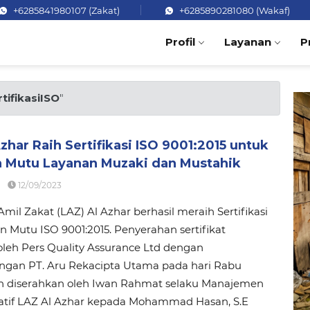
+6285841980107 (Zakat)
+6285890281080 (Wakaf)
Profil
Layanan
P
rtifikasiISO
"
zhar Raih Sertifikasi ISO 9001:2015 untuk
n Mutu Layanan Muzaki dan Mustahik
12/09/2023
il Zakat (LAZ) Al Azhar berhasil meraih Sertifikasi
Mutu ISO 9001:2015. Penyerahan sertifikat
oleh Pers Quality Assurance Ltd dengan
gan PT. Aru Rekacipta Utama pada hari Rabu
an diserahkan oleh Iwan Rahmat selaku Manajemen
atif LAZ Al Azhar kepada Mohammad Hasan, S.E