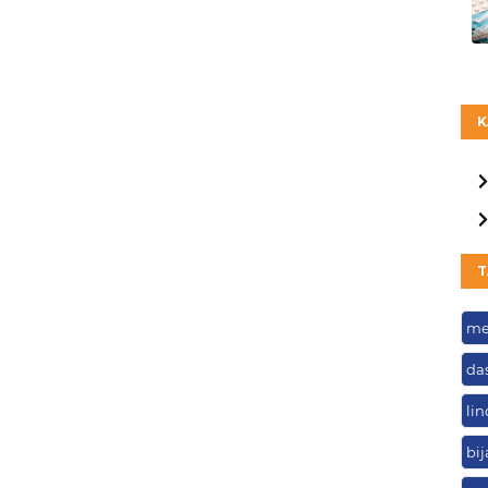
K
T
me
da
li
bi