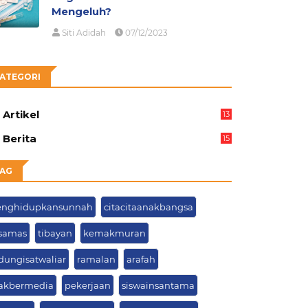
Mengeluh?
Siti Adidah
07/12/2023
ATEGORI
Artikel
13
03
Berita
15
63
AG
nghidupkansunnah
citacitaanakbangsa
samas
tibayan
kemakmuran
ndungisatwaliar
ramalan
arafah
jakbermedia
pekerjaan
siswainsantama