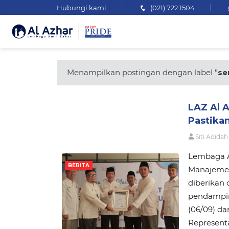
Hubungi kami
(021) 722 1504
Menampilkan postingan dengan label "
se
LAZ Al A
Pastika
Siti Adidah
Lembaga Am
BERITA
Manajemen 
diberikan 
pendampin
(06/09) d
Represent