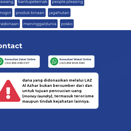
rawang
bantupeternak
people pleasing
nogiri
produk binaan
jagahutan
rasbinaan
meninggaldunia
posko
ontact
dana yang didonasikan melalui LAZ
Al Azhar bukan bersumber dari dan
untuk tujuan pencucian uang
(
money laundry
), termasuk terorisme
maupun tindak kejahatan lainnya.