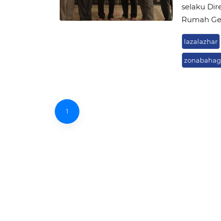
selaku Dir
Rumah Gem
lazalazhar
zonabahag
1