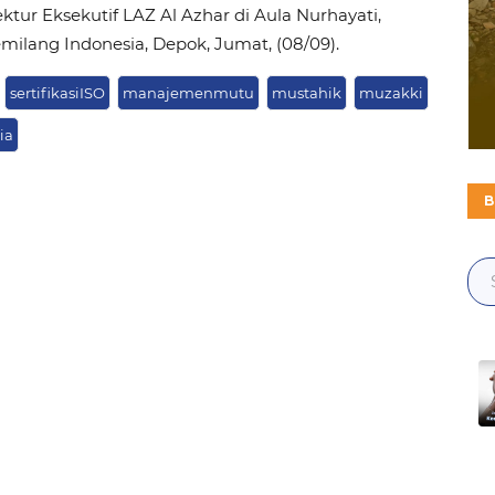
ektur Eksekutif LAZ Al Azhar di Aula Nurhayati,
ilang Indonesia, Depok, Jumat, (08/09).
sertifikasiISO
manajemenmutu
mustahik
muzakki
ia
B