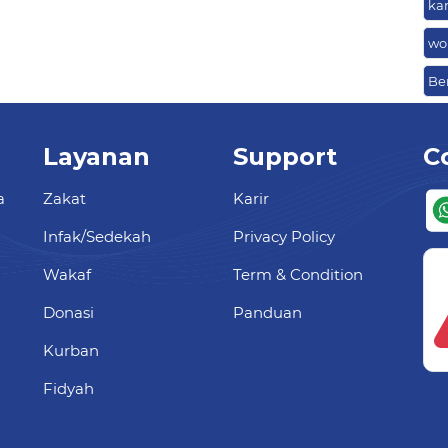
ka
wo
Be
Layanan
Support
C
a
Zakat
Karir
Infak/Sedekah
Privacy Policy
Wakaf
Term & Condition
Donasi
Panduan
Kurban
Fidyah