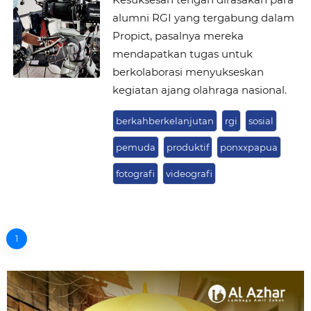
alumni RGI yang tergabung dalam
Propict, pasalnya mereka
mendapatkan tugas untuk
berkolaborasi menyukseskan
kegiatan ajang olahraga nasional.
berkahberkelanjutan
rgi
sosial
pemuda
produktif
ponxxpapua
fotografi
videografi
1