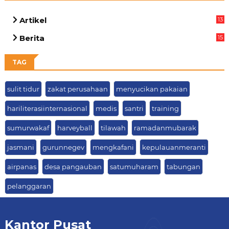
Artikel
13
05
Berita
15
63
TAG
sulit tidur
zakat perusahaan
menyucikan pakaian
hariliterasiinternasional
medis
santri
training
sumurwakaf
harveyball
tilawah
ramadanmubarak
jasmani
gurunnegev
mengkafani
kepulauanmeranti
airpanas
desa pangauban
satumuharam
tabungan
pelanggaran
Kantor Pusat