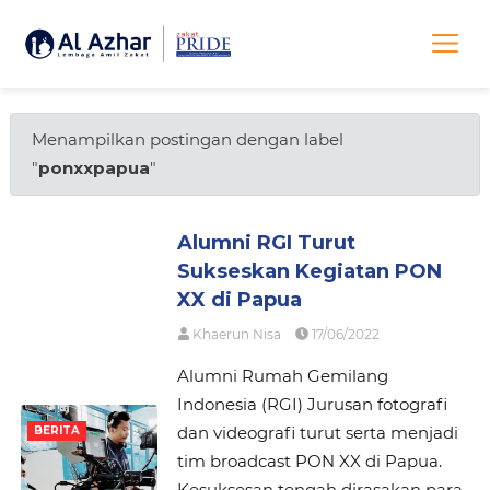
Menampilkan postingan dengan label
"
ponxxpapua
"
Alumni RGI Turut
Sukseskan Kegiatan PON
XX di Papua
Khaerun Nisa
17/06/2022
Alumni Rumah Gemilang
Indonesia (RGI) Jurusan fotografi
dan videografi turut serta menjadi
BERITA
tim broadcast PON XX di Papua.
Kesuksesan tengah dirasakan para