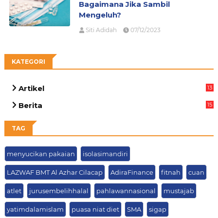
Bagaimana Jika Sambil
Mengeluh?
Siti Adidah
07/12/2023
KATEGORI
Artikel
13
07
Berita
15
69
TAG
menyucikan pakaian
isolasimandiri
LAZWAF BMT Al Azhar Cilacap
AdiraFinance
fitnah
cuan
atlet
jurusembelihhalal
pahlawannasional
mustajab
yatimdalamislam
puasa niat diet
SMA
sigap