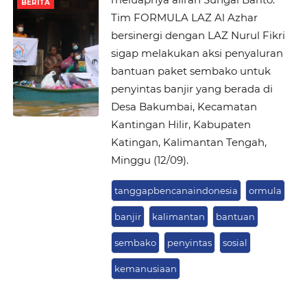
BERITA
Tim FORMULA LAZ Al Azhar
bersinergi dengan LAZ Nurul Fikri
sigap melakukan aksi penyaluran
bantuan paket sembako untuk
penyintas banjir yang berada di
Desa Bakumbai, Kecamatan
Kantingan Hilir, Kabupaten
Katingan, Kalimantan Tengah,
Minggu (12/09).
tanggapbencanaindonesia
ormula
banjir
kalimantan
bantuan
sembako
penyintas
sosial
kemanusiaan