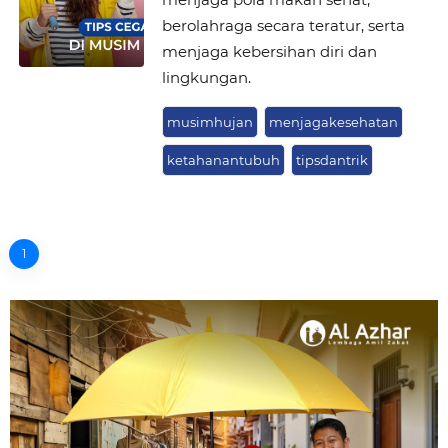
berolahraga secara teratur, serta
menjaga kebersihan diri dan
lingkungan.
musimhujan
menjagakesehatan
ketahanantubuh
tipsdantrik
1