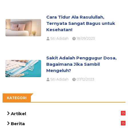
Cara Tidur Ala Rasulullah,
Ternyata Sangat Bagus untuk
Kesehatan!
Siti Adidah
18/09/2023
Sakit Adalah Penggugur Dosa,
Bagaimana Jika Sambil
Mengeluh?
Siti Adidah
07/12/2023
KATEGORI
Artikel
13
03
Berita
15
63