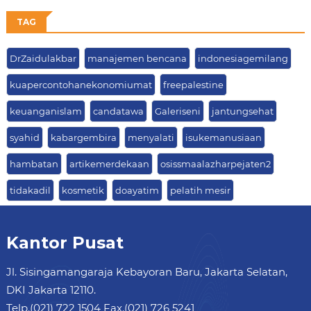
TAG
DrZaidulakbar
manajemen bencana
indonesiagemilang
kuapercontohanekonomiumat
freepalestine
keuanganislam
candatawa
Galeriseni
jantungsehat
syahid
kabargembira
menyalati
isukemanusiaan
hambatan
artikemerdekaan
osissmaalazharpejaten2
tidakadil
kosmetik
doayatim
pelatih mesir
Kantor Pusat
Jl. Sisingamangaraja Kebayoran Baru, Jakarta Selatan,
DKI Jakarta 12110.
Telp.(021) 722 1504 Fax.(021) 726 5241