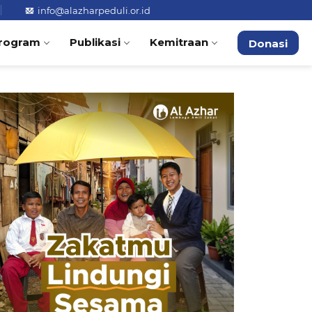
info@alazharpeduli.or.id
rogram
Publikasi
Kemitraan
Donasi