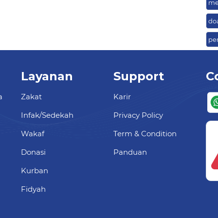
me
do
pe
Layanan
Support
C
a
Zakat
Karir
Infak/Sedekah
Privacy Policy
Wakaf
Term & Condition
Donasi
Panduan
Kurban
Fidyah