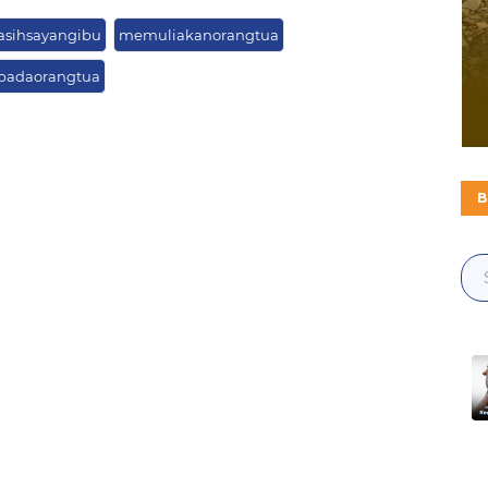
asihsayangibu
memuliakanorangtua
epadaorangtua
B