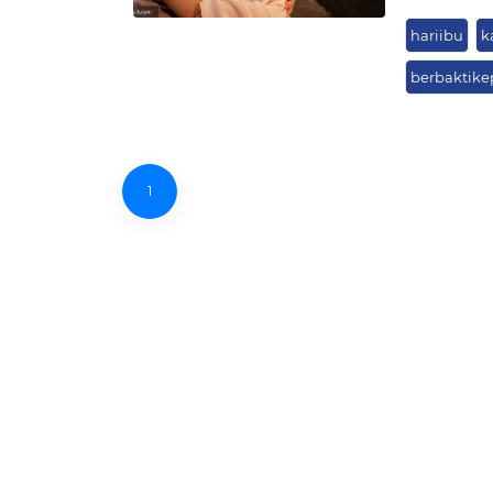
hariibu
k
berbaktik
1