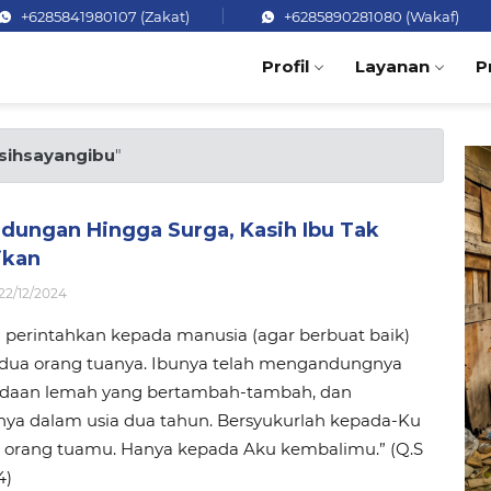
+6285841980107 (Zakat)
+6285890281080 (Wakaf)
Profil
Layanan
P
sihsayangibu
"
ndungan Hingga Surga, Kasih Ibu Tak
ikan
22/12/2024
 perintahkan kepada manusia (agar berbuat baik)
dua orang tuanya. Ibunya telah mengandungnya
daan lemah yang bertambah-tambah, dan
ya dalam usia dua tahun. Bersyukurlah kepada-Ku
 orang tuamu. Hanya kepada Aku kembalimu.” (Q.S
4)