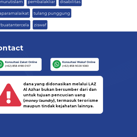
nurutislam
pembalakliar
disabilitas
aparamalaikat
tulang punggung
rbuatantercela
ziswaf
ontact
dana yang didonasikan melalui LAZ
Al Azhar bukan bersumber dari dan
untuk tujuan pencucian uang
(
money laundry
), termasuk terorisme
maupun tindak kejahatan lainnya.