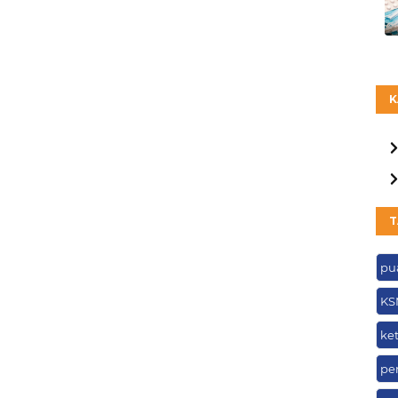
K
T
pu
KS
ke
pe