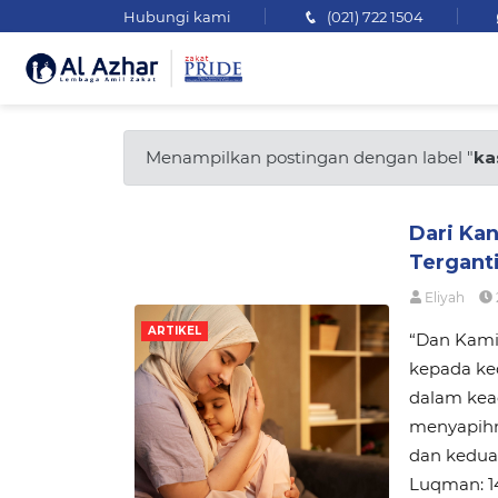
Hubungi kami
(021) 722 1504
Menampilkan postingan dengan label "
ka
Dari Ka
Tergant
Eliyah
ARTIKEL
“Dan Kami
kepada ke
dalam kea
menyapihn
dan kedua
Luqman: 1