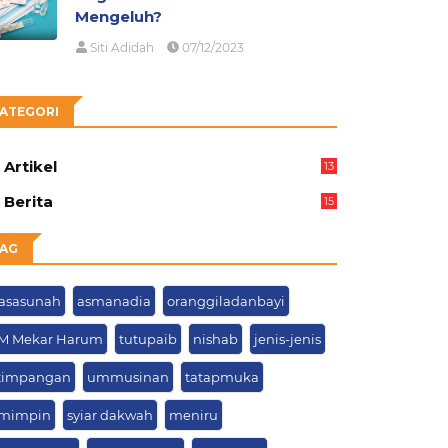
Mengeluh?
Siti Adidah
07/12/2023
ATEGORI
Artikel
13
03
Berita
15
63
AG
asasunah
asmanadia
oranggiladanbayi
M Mekar Harum
tutupaib
nishab
jenis-jenis
timpangan
ummusinan
tatapmuka
mimpin
syiar dakwah
meniru