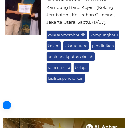
Kampung Baru, Kojem (Kolong
Jembatan), Kelurahan Cilincing,
Jakarta Utara, Sabtu, (17/07).
yayasanmerahputih
kampungbaru
kojem
jakartautara
pendidikan
anak-anakputussekolah
raihcita-cita
belajar
fasilitaspendidikan
1