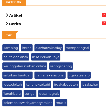
KATEGORI
Artikel
13
03
Berita
15
63
TAG
kambing
imron
alazharzakatday
memperingati
balita dan anak
KSM Berkah Jaya
keunggulan kurban online
seringsharing
salurkan bantuan
hari anak nasional
tigakataajaib
idesedekah
kajianeksekutif
tigakabupaten
lazalazhar
Tanahbaru
sungai
desa nagrak
kelompokswadayamasyarakat
mudik