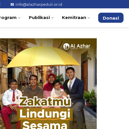
info@alazharpeduli.or.id
rogram
Publikasi
Kemitraan
Donasi