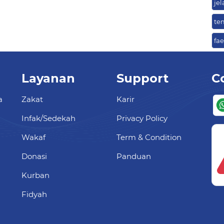
jel
te
fa
Layanan
Support
C
a
Zakat
Karir
Infak/Sedekah
Privacy Policy
Wakaf
Term & Condition
Donasi
Panduan
Kurban
Fidyah