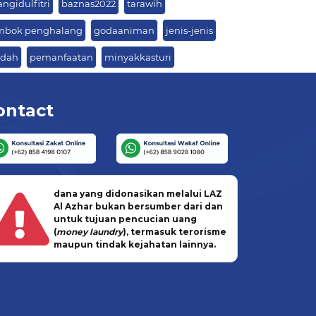
angidulfitri
baznas2022
tarawih
mbok penghalang
godaaniman
jenis-jenis
edah
pemanfaatan
minyakkasturi
ontact
dana yang didonasikan melalui LAZ
Al Azhar bukan bersumber dari dan
untuk tujuan pencucian uang
(
money laundry
), termasuk terorisme
maupun tindak kejahatan lainnya.