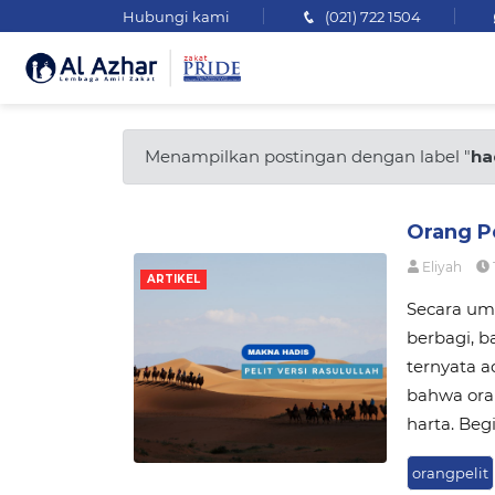
Hubungi kami
(021) 722 1504
Menampilkan postingan dengan label "
ha
Orang Pe
Eliyah
ARTIKEL
Secara um
berbagi, b
ternyata a
bahwa oran
harta. Beg
orangpelit