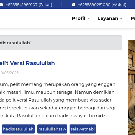
+6285841980107 (Zakat)
+6285890281080 (Wakaf)
Profil
Layanan
P
disrasulullah
"
lit Versi Rasulullah
10/03/2025
um, pelit memang merupakan orang yang enggan
aik materi, ilmu, maupun tenaga. Namun demikian,
da pelit versi Rasulullah yang membuat kita sadar
g terpelit bukan sekadar enggan berbagi dari segi
ini kata Rasulullah dalam hadis riwayat Tirmidzi.
hadisrasulullah
rasulullahsaw
selawatnabi