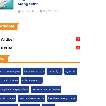
Mengeluh?
Siti Adidah
07/12/2023
ATEGORI
Artikel
13
05
Berita
15
63
AG
rangterangan
kaumsodom
miladypi
syariah
nfaatpuasa
adabminum
ungilmu rajapolah
pahalatakterbatas
ariatpuasa
cerdasbermedia
keutamaanpuasa