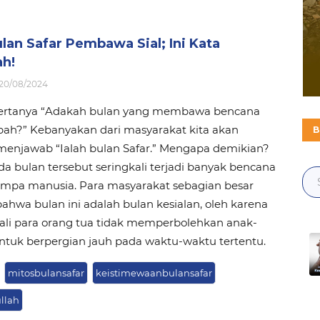
lan Safar Pembawa Sial; Ini Kata
ah!
20/08/2024
 bertanya “Adakah bulan yang membawa bencana
bah?” Kebanyakan dari masyarakat kita akan
B
menjawab “Ialah bulan Safar.” Mengapa demikian?
a bulan tersebut seringkali terjadi banyak bencana
mpa manusia. Para masyarakat sebagian besar
ahwa bulan ini adalah bulan kesialan, oleh karena
kali para orang tua tidak memperbolehkan anak-
ntuk berpergian jauh pada waktu-waktu tertentu.
mitosbulansafar
keistimewaanbulansafar
llah