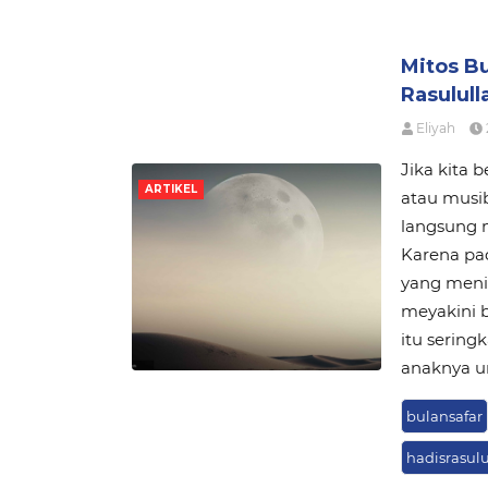
Mitos Bu
Rasulull
Eliyah
Jika kita
ARTIKEL
atau musi
langsung 
Karena pad
yang meni
meyakini b
itu sering
anaknya u
bulansafar
hadisrasulu