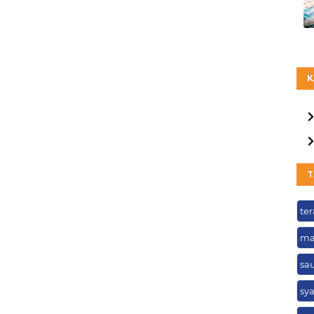
K
T
te
ma
sa
sy