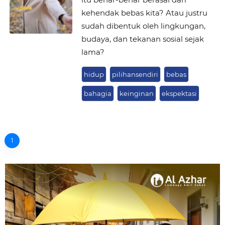
kehendak bebas kita? Atau justru
sudah dibentuk oleh lingkungan,
budaya, dan tekanan sosial sejak
lama?
hidup
pilihansendiri
bebas
bahagia
keinginan
ekspektasi
1