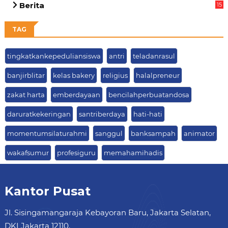
Berita
15
63
TAG
tingkatkankepeduliansiswa
antri
teladanrasul
banjirblitar
kelas bakery
religius
halalpreneur
zakat harta
emberdayaan
bencilahperbuatandosa
daruratkekeringan
santriberdaya
hati-hati
momentumsilaturahmi
sanggul
banksampah
animator
wakafsumur
profesiguru
memahamihadis
Kantor Pusat
Jl. Sisingamangaraja Kebayoran Baru, Jakarta Selatan,
DKI Jakarta 12110.