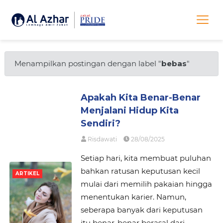
Menampilkan postingan dengan label "
bebas
"
Apakah Kita Benar-Benar
Menjalani Hidup Kita
Sendiri?
Risdawati
28/08/2025
Setiap hari, kita membuat puluhan
bahkan ratusan keputusan kecil
ARTIKEL
mulai dari memilih pakaian hingga
menentukan karier. Namun,
seberapa banyak dari keputusan
itu benar-benar berasal dari