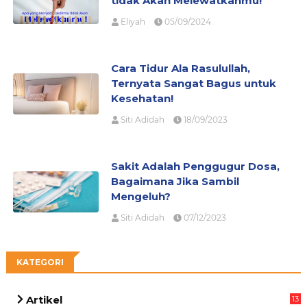
tidak Akan Melewatkanmu!
Eliyah
05/09/2024
Cara Tidur Ala Rasulullah,
Ternyata Sangat Bagus untuk
Kesehatan!
Siti Adidah
18/09/2023
Sakit Adalah Penggugur Dosa,
Bagaimana Jika Sambil
Mengeluh?
Siti Adidah
07/12/2023
KATEGORI
Artikel
13