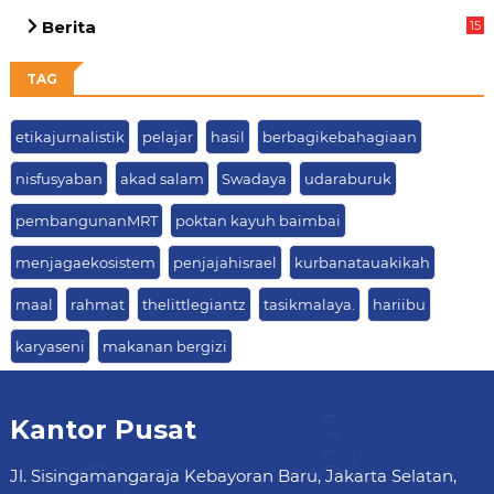
03
Berita
15
63
TAG
etikajurnalistik
pelajar
hasil
berbagikebahagiaan
nisfusyaban
akad salam
Swadaya
udaraburuk
pembangunanMRT
poktan kayuh baimbai
menjagaekosistem
penjajahisrael
kurbanatauakikah
maal
rahmat
thelittlegiantz
tasikmalaya.
hariibu
karyaseni
makanan bergizi
Kantor Pusat
Jl. Sisingamangaraja Kebayoran Baru, Jakarta Selatan,