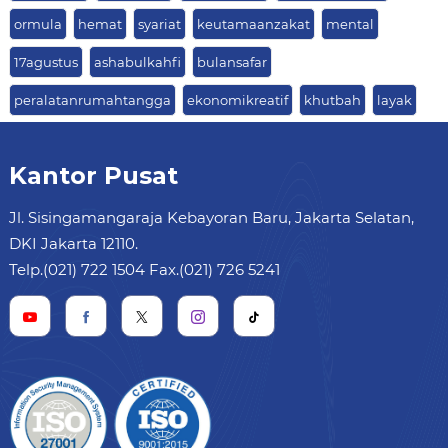
ormula
hemat
syariat
keutamaanzakat
mental
17agustus
ashabulkahfi
bulansafar
peralatanrumahtangga
ekonomikreatif
khutbah
layak
Kantor Pusat
Jl. Sisingamangaraja Kebayoran Baru, Jakarta Selatan,
DKI Jakarta 12110.
Telp.(021) 722 1504 Fax.(021) 726 5241