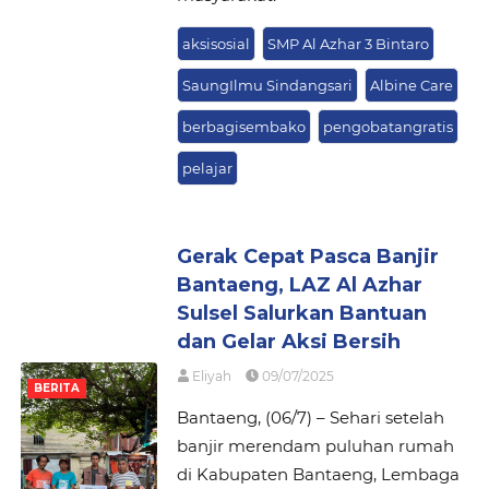
aksisosial
SMP Al Azhar 3 Bintaro
SaungIlmu Sindangsari
Albine Care
berbagisembako
pengobatangratis
pelajar
Gerak Cepat Pasca Banjir
Bantaeng, LAZ Al Azhar
Sulsel Salurkan Bantuan
dan Gelar Aksi Bersih
Eliyah
09/07/2025
BERITA
Bantaeng, (06/7) – Sehari setelah
banjir merendam puluhan rumah
di Kabupaten Bantaeng, Lembaga