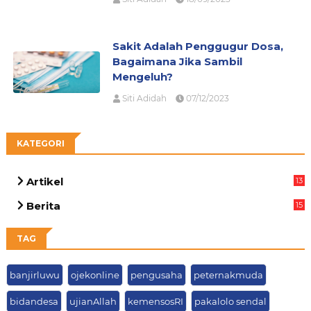
Sakit Adalah Penggugur Dosa,
Bagaimana Jika Sambil
Mengeluh?
Siti Adidah
07/12/2023
KATEGORI
Artikel
13
01
Berita
15
63
TAG
banjirluwu
ojekonline
pengusaha
peternakmuda
bidandesa
ujianAllah
kemensosRI
pakalolo sendal