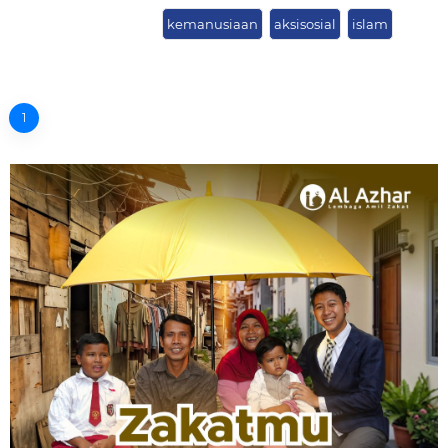
kemanusiaan
aksisosial
islam
1