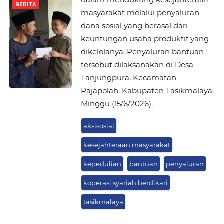
BERITA
masyarakat melalui penyaluran
dana sosial yang berasal dari
keuntungan usaha produktif yang
dikelolanya. Penyaluran bantuan
tersebut dilaksanakan di Desa
Tanjungpura, Kecamatan
Rajapolah, Kabupaten Tasikmalaya,
Minggu (15/6/2026).
aksisosial
kesejahteraan masyarakat
kepedulian
bantuan
penyaluran
koperasi syariah berdikari
tasikmalaya