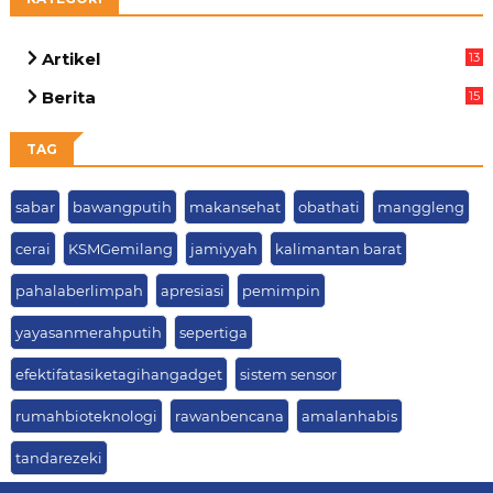
Artikel
13
01
Berita
15
63
TAG
sabar
bawangputih
makansehat
obathati
manggleng
cerai
KSMGemilang
jamiyyah
kalimantan barat
pahalaberlimpah
apresiasi
pemimpin
yayasanmerahputih
sepertiga
efektifatasiketagihangadget
sistem sensor
rumahbioteknologi
rawanbencana
amalanhabis
tandarezeki